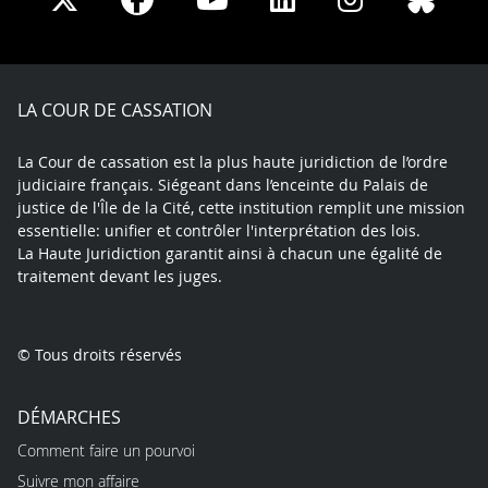
on
on
on
on
on
on
Facebook
X
Youtube
LinkedIn
Instagram
Blue
play
LA COUR DE CASSATION
La Cour de cassation est la plus haute juridiction de l’ordre
judiciaire français. Siégeant dans l’enceinte du Palais de
justice de l'Île de la Cité, cette institution remplit une mission
essentielle: unifier et contrôler l'interprétation des lois.
La Haute Juridiction garantit ainsi à chacun une égalité de
traitement devant les juges.
© Tous droits réservés
DÉMARCHES
Comment faire un pourvoi
Suivre mon affaire