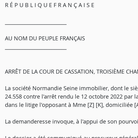
R É P U B L I Q U E F R A N Ç A I S E
_________________________
AU NOM DU PEUPLE FRANÇAIS
_________________________
ARRÊT DE LA COUR DE CASSATION, TROISIÈME CHAM
La société Normandie Seine immobilier, dont le sièg
24.558 contre l'arrêt rendu le 12 octobre 2022 par l
dans le litige l'opposant à Mme [Z] [K], domiciliée 
La demanderesse invoque, à l'appui de son pourvo