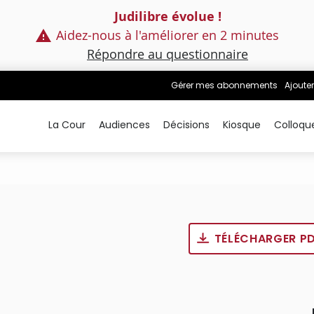
Judilibre évolue !
Aidez-nous à l'améliorer en 2 minutes
Répondre au questionnaire
Gérer mes abonnements
Ajouter
La Cour
Audiences
Décisions
Kiosque
Colloqu
TÉLÉCHARGER P