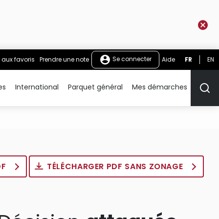
Se connecter
 aux favoris
Prendre une note
Aide
FR
EN
es
International
Parquet général
Mes démarches
Rech
DF
TÉLÉCHARGER PDF SANS ZONAGE