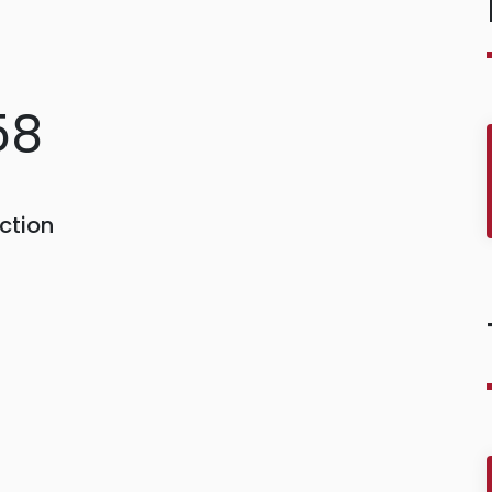
58
ction