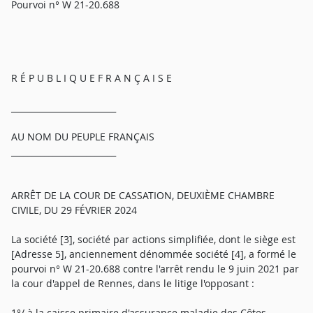
Pourvoi n° W 21-20.688
R É P U B L I Q U E F R A N Ç A I S E
_________________________
AU NOM DU PEUPLE FRANÇAIS
_________________________
ARRÊT DE LA COUR DE CASSATION, DEUXIÈME CHAMBRE
CIVILE, DU 29 FÉVRIER 2024
La société [3], société par actions simplifiée, dont le siège est
[Adresse 5], anciennement dénommée société [4], a formé le
pourvoi n° W 21-20.688 contre l'arrêt rendu le 9 juin 2021 par
la cour d'appel de Rennes, dans le litige l'opposant :
1°/ à la caisse primaire d'assurance maladie des Côtes-