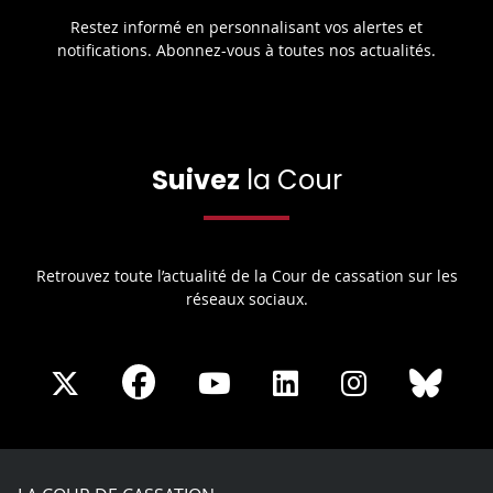
Restez informé en personnalisant vos alertes et
notifications. Abonnez-vous à toutes nos actualités.
Suivez
la Cour
Retrouvez toute l’actualité de la Cour de cassation sur les
réseaux sociaux.
Share
Share
Share
Share
Sha
Share
on
on
on
on
on
on
Facebook
X
Youtube
LinkedIn
Instagram
Blue
play