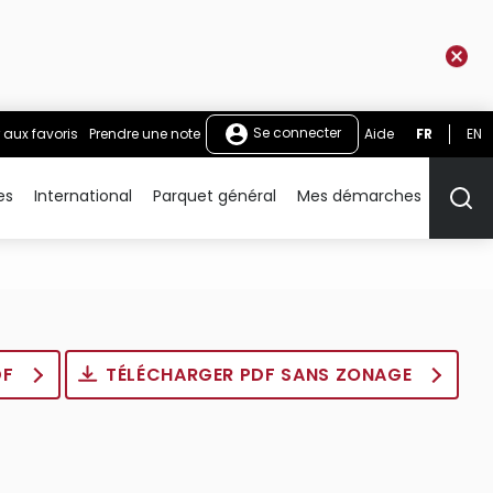
Se connecter
 aux favoris
Prendre une note
Aide
FR
EN
es
International
Parquet général
Mes démarches
Rech
DF
TÉLÉCHARGER PDF SANS ZONAGE