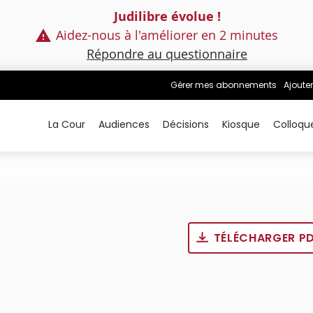
Judilibre évolue !
Aidez-nous à l'améliorer en 2 minutes
Répondre au questionnaire
Gérer mes abonnements
Ajouter
La Cour
Audiences
Décisions
Kiosque
Colloqu
TÉLÉCHARGER P