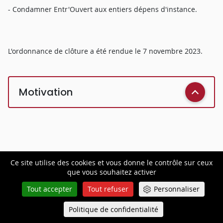
- Condamner Entr'Ouvert aux entiers dépens d'instance.
L'ordonnance de clôture a été rendue le 7 novembre 2023.
Motivation
Ce site utilise des cookies et vous donne le contrôle sur ceux
que vous souhaitez activer
MOTIFS DE LA DÉCISION
Tout accepter
Tout refuser
Personnaliser
Politique de confidentialité
Queue-Fair
Menu