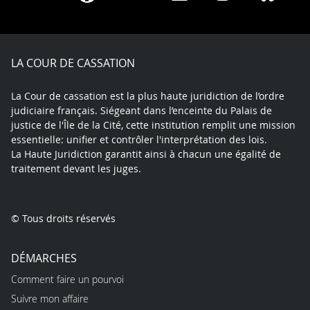
on
on
on
on
on
on
Facebook
X
Youtube
LinkedIn
Instagram
Blue
play
LA COUR DE CASSATION
La Cour de cassation est la plus haute juridiction de l’ordre
judiciaire français. Siégeant dans l’enceinte du Palais de
justice de l'Île de la Cité, cette institution remplit une mission
essentielle: unifier et contrôler l'interprétation des lois.
La Haute Juridiction garantit ainsi à chacun une égalité de
traitement devant les juges.
© Tous droits réservés
DÉMARCHES
Comment faire un pourvoi
Suivre mon affaire