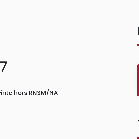
57
einte hors RNSM/NA