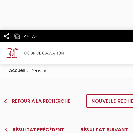
Panneau de gestion des cookies
Aller
au
contenu
principal
A+
A-
Accueil
Décision
RETOUR À LA RECHERCHE
NOUVELLE RECH
RÉSULTAT PRÉCÉDENT
RÉSULTAT SUIVANT