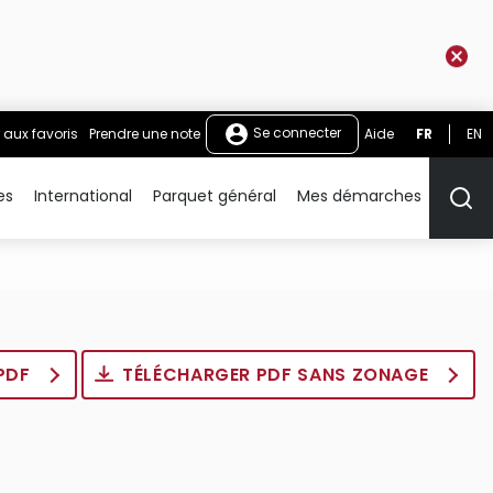
Se connecter
 aux favoris
Prendre une note
Aide
FR
EN
es
International
Parquet général
Mes démarches
Rech
 PDF
TÉLÉCHARGER PDF SANS ZONAGE