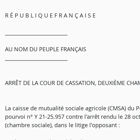
R É P U B L I Q U E F R A N Ç A I S E
_________________________
AU NOM DU PEUPLE FRANÇAIS
_________________________
ARRÊT DE LA COUR DE CASSATION, DEUXIÈME CHAMB
La caisse de mutualité sociale agricole (CMSA) du Po
pourvoi n° Y 21-25.957 contre l'arrêt rendu le 28 oc
(chambre sociale), dans le litige l'opposant :