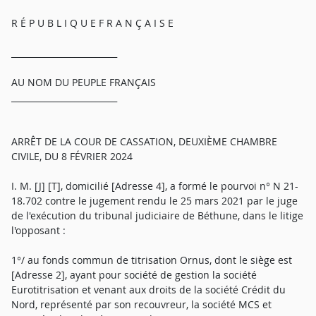
R É P U B L I Q U E F R A N Ç A I S E
_________________________
AU NOM DU PEUPLE FRANÇAIS
_________________________
ARRÊT DE LA COUR DE CASSATION, DEUXIÈME CHAMBRE
CIVILE, DU 8 FÉVRIER 2024
I. M. [J] [T], domicilié [Adresse 4], a formé le pourvoi n° N 21-
18.702 contre le jugement rendu le 25 mars 2021 par le juge
de l'exécution du tribunal judiciaire de Béthune, dans le litige
l'opposant :
1°/ au fonds commun de titrisation Ornus, dont le siège est
[Adresse 2], ayant pour société de gestion la société
Eurotitrisation et venant aux droits de la société Crédit du
Nord, représenté par son recouvreur, la société MCS et