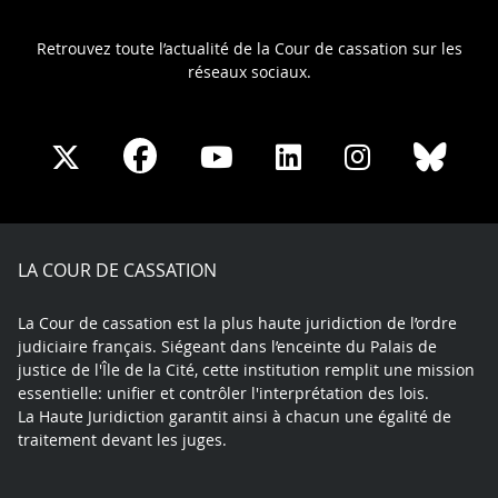
Retrouvez toute l’actualité de la Cour de cassation sur les
réseaux sociaux.
Share
Share
Share
Share
Sha
Share
on
on
on
on
on
on
Facebook
X
Youtube
LinkedIn
Instagram
Blue
play
LA COUR DE CASSATION
La Cour de cassation est la plus haute juridiction de l’ordre
judiciaire français. Siégeant dans l’enceinte du Palais de
justice de l'Île de la Cité, cette institution remplit une mission
essentielle: unifier et contrôler l'interprétation des lois.
La Haute Juridiction garantit ainsi à chacun une égalité de
traitement devant les juges.