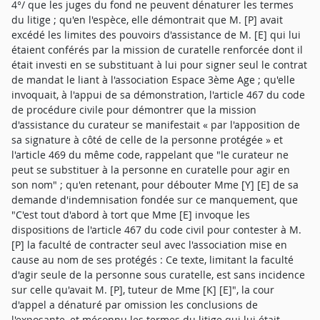
4°/ que les juges du fond ne peuvent dénaturer les termes
du litige ; qu'en l'espèce, elle démontrait que M. [P] avait
excédé les limites des pouvoirs d'assistance de M. [E] qui lui
étaient conférés par la mission de curatelle renforcée dont il
était investi en se substituant à lui pour signer seul le contrat
de mandat le liant à l'association Espace 3ème Age ; qu'elle
invoquait, à l'appui de sa démonstration, l'article 467 du code
de procédure civile pour démontrer que la mission
d'assistance du curateur se manifestait « par l'apposition de
sa signature à côté de celle de la personne protégée » et
l'article 469 du même code, rappelant que "le curateur ne
peut se substituer à la personne en curatelle pour agir en
son nom" ; qu'en retenant, pour débouter Mme [Y] [E] de sa
demande d'indemnisation fondée sur ce manquement, que
"C'est tout d'abord à tort que Mme [E] invoque les
dispositions de l'article 467 du code civil pour contester à M.
[P] la faculté de contracter seul avec l'association mise en
cause au nom de ses protégés : Ce texte, limitant la faculté
d'agir seule de la personne sous curatelle, est sans incidence
sur celle qu'avait M. [P], tuteur de Mme [K] [E]", la cour
d'appel a dénaturé par omission les conclusions de
l'exposante, et méconnu les termes du litige qui lui était