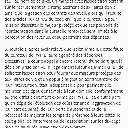
seul, au nom de celui-ci, un mandat avec l'association portant
sur le recrutement et le remplacement d'auxiliaires de vie
ainsi que la gestion des contrats de travail, alors qu'il résulte
des articles 467 et 472 du code civil que le curateur a pour
mission d'assister le majeur protégé et que ses pouvoirs de
représentation dans la curatelle renforcée sont limités à la
perception des revenus, et au paiement des dépenses.
6. Toutefois, après avoir relevé que, selon Mme [E], cette faute
du curateur de [W] [E] aurait généré des dépenses
excessives, la cour d'appel a encore retenu, d'une part, que la
décision prise par M. [P], également tuteur de Mme [K] [E], de
solliciter l'association pour fournir aux majeurs protégés des
auxiliaires de vie et un appui à la gestion administrative de
leur intervention, était indispensable pour permettre le
maintien des époux ensemble à leur domicile, conformément
au choix très clairement exprimé par [W] [E], et, d'autre part,
qu'en dépit de l'évolution des coûts tenant à l'aggravation de
leur état de santé, de leur perte d'autonomie et de la
nécessité de majorer les temps de présence à leurs côtés, le
coût global de l'intervention de l'association, sur les dix-sept
mois de sa durée, n'avait rien d'exorbitant.