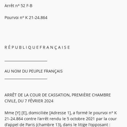
Arrêt n° 52 F-B
Pourvoi n° K 21-24.864
R É P U B L I Q U E F R A N Ç A I S E
_________________________
AU NOM DU PEUPLE FRANÇAIS
_________________________
ARRÊT DE LA COUR DE CASSATION, PREMIÈRE CHAMBRE
CIVILE, DU 7 FÉVRIER 2024
Mme [Y] [E], domiciliée [Adresse 1], a formé le pourvoi n° K
21-24.864 contre l'arrêt rendu le 5 octobre 2021 par la cour
d'appel de Paris (chambre 13), dans le litige l'opposant :