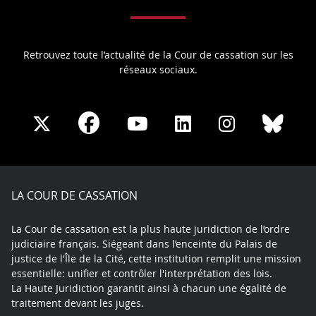
Retrouvez toute l’actualité de la Cour de cassation sur les
réseaux sociaux.
Share
Share
Share
Share
Sha
Share
on
on
on
on
on
on
Facebook
X
Youtube
LinkedIn
Instagram
Blue
play
LA COUR DE CASSATION
La Cour de cassation est la plus haute juridiction de l’ordre
judiciaire français. Siégeant dans l’enceinte du Palais de
justice de l'Île de la Cité, cette institution remplit une mission
essentielle: unifier et contrôler l'interprétation des lois.
La Haute Juridiction garantit ainsi à chacun une égalité de
traitement devant les juges.