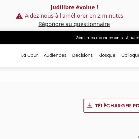
Judilibre évolue !
Aidez-nous à l'améliorer en 2 minutes
Répondre au questionnaire
Gérer mes abonnements
Ajouter
La Cour
Audiences
Décisions
Kiosque
Colloqu
TÉLÉCHARGER P