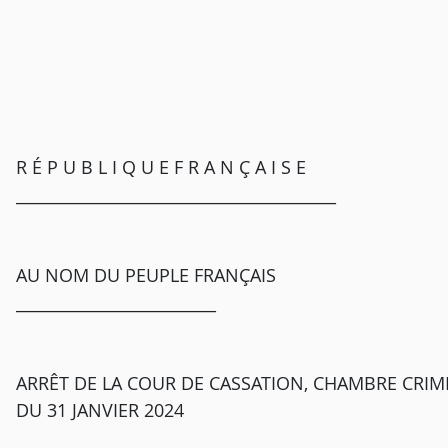
R É P U B L I Q U E F R A N Ç A I S E
________________________________________
AU NOM DU PEUPLE FRANÇAIS
_________________________
ARRÊT DE LA COUR DE CASSATION, CHAMBRE CRIMI
DU 31 JANVIER 2024