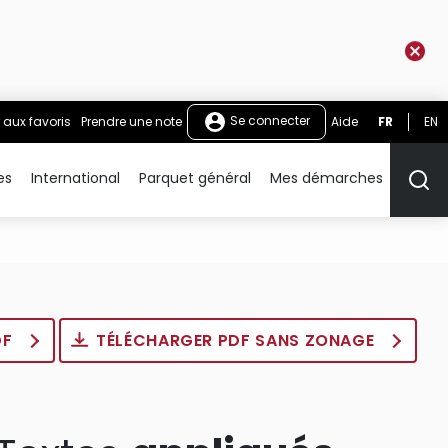
Se connecter
 aux favoris
Prendre une note
Aide
FR
EN
es
International
Parquet général
Mes démarches
Rech
DF
TÉLÉCHARGER PDF SANS ZONAGE