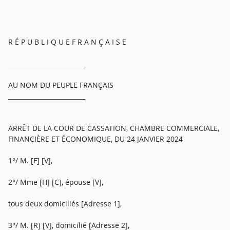
R É P U B L I Q U E F R A N Ç A I S E
_________________________
AU NOM DU PEUPLE FRANÇAIS
_________________________
ARRÊT DE LA COUR DE CASSATION, CHAMBRE COMMERCIALE,
FINANCIÈRE ET ÉCONOMIQUE, DU 24 JANVIER 2024
1°/ M. [F] [V],
2°/ Mme [H] [C], épouse [V],
tous deux domiciliés [Adresse 1],
3°/ M. [R] [V], domicilié [Adresse 2],