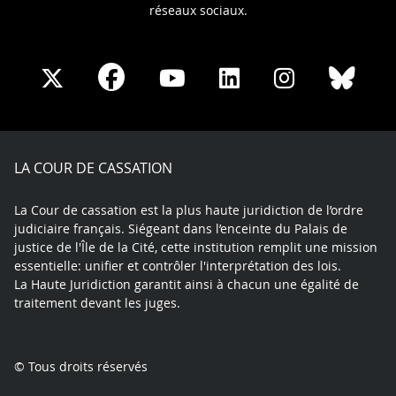
réseaux sociaux.
Share
Share
Share
Share
Sha
Share
on
on
on
on
on
on
Facebook
X
Youtube
LinkedIn
Instagram
Blue
play
LA COUR DE CASSATION
La Cour de cassation est la plus haute juridiction de l’ordre
judiciaire français. Siégeant dans l’enceinte du Palais de
justice de l'Île de la Cité, cette institution remplit une mission
essentielle: unifier et contrôler l'interprétation des lois.
La Haute Juridiction garantit ainsi à chacun une égalité de
traitement devant les juges.
© Tous droits réservés