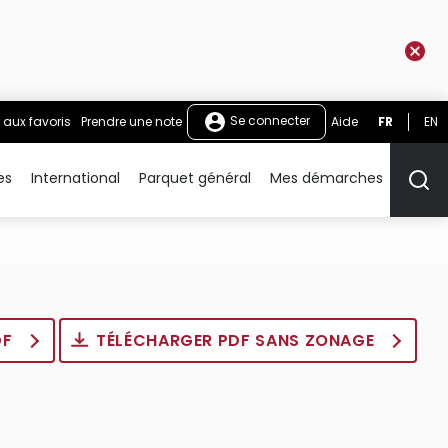
Se connecter
 aux favoris
Prendre une note
Aide
FR
EN
es
International
Parquet général
Mes démarches
Rech
DF
TÉLÉCHARGER PDF SANS ZONAGE