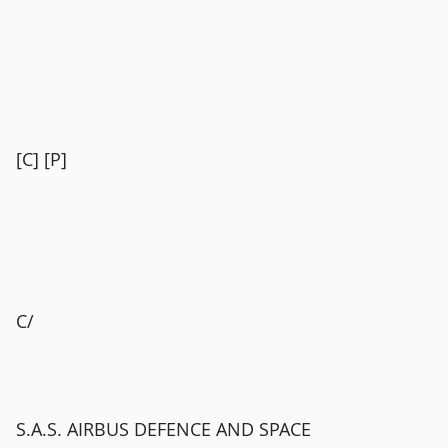
[C] [P]
C/
S.A.S. AIRBUS DEFENCE AND SPACE