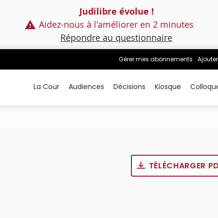
Judilibre évolue !
Aidez-nous à l'améliorer en 2 minutes
Répondre au questionnaire
Gérer mes abonnements
Ajouter
La Cour
Audiences
Décisions
Kiosque
Colloqu
TÉLÉCHARGER P