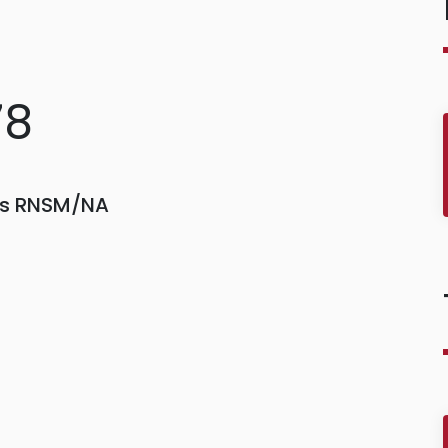
78
ors RNSM/NA