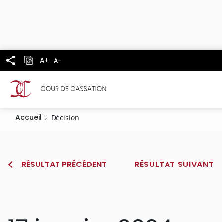
Panneau de gestion des cookies
Aller
au
contenu
principal
A+
A-
Accueil
Décision
RÉSULTAT PRÉCÉDENT
RÉSULTAT SUIVANT