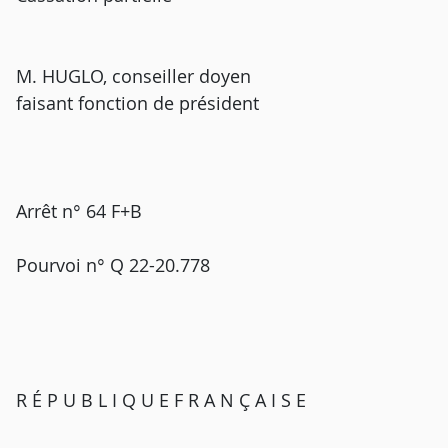
M. HUGLO, conseiller doyen
faisant fonction de président
Arrêt n° 64 F+B
Pourvoi n° Q 22-20.778
R É P U B L I Q U E F R A N Ç A I S E