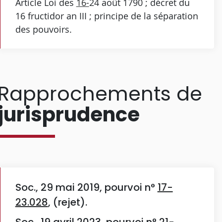
Article Loi des
16-
24 août 1790 ; décret du
16 fructidor an III ; principe de la séparation
des pouvoirs.
Rapprochements de
jurisprudence
Soc., 29 mai 2019, pourvoi n°
17-
23.028
, (rejet).