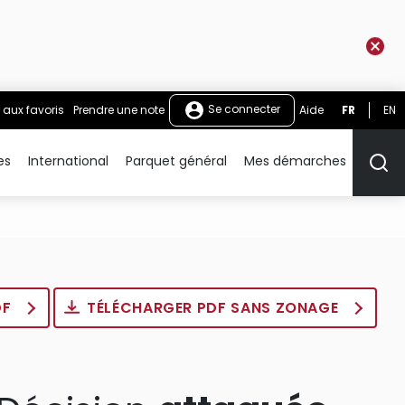
Se connecter
 aux favoris
Prendre une note
Aide
FR
EN
es
International
Parquet général
Mes démarches
Rech
DF
TÉLÉCHARGER PDF SANS ZONAGE