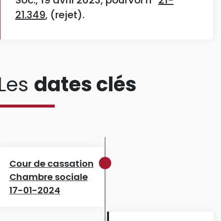
Soc., 19 avril 2023, pourvoi n°
21-
21.349
, (rejet).
Les
dates clés
Cour de cassation
Chambre sociale
17-01-2024