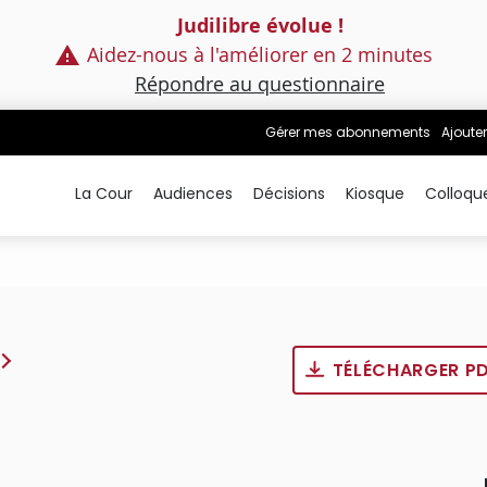
Judilibre évolue !
Aidez-nous à l'améliorer en 2 minutes
Répondre au questionnaire
Gérer mes abonnements
Ajouter
La Cour
Audiences
Décisions
Kiosque
Colloqu
TÉLÉCHARGER P