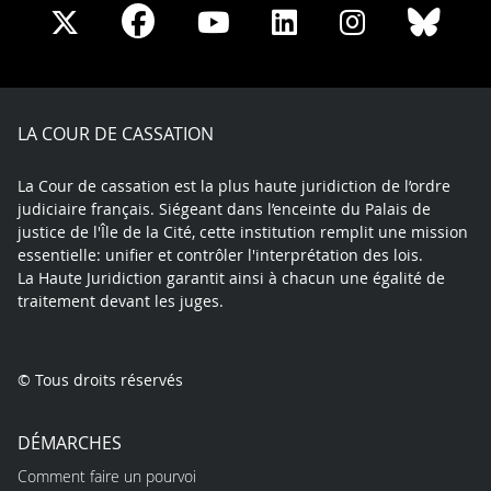
Share
Share
Share
Share
Sha
Share
on
on
on
on
on
on
Facebook
X
Youtube
LinkedIn
Instagram
Blue
play
LA COUR DE CASSATION
La Cour de cassation est la plus haute juridiction de l’ordre
judiciaire français. Siégeant dans l’enceinte du Palais de
justice de l'Île de la Cité, cette institution remplit une mission
essentielle: unifier et contrôler l'interprétation des lois.
La Haute Juridiction garantit ainsi à chacun une égalité de
traitement devant les juges.
© Tous droits réservés
DÉMARCHES
Comment faire un pourvoi