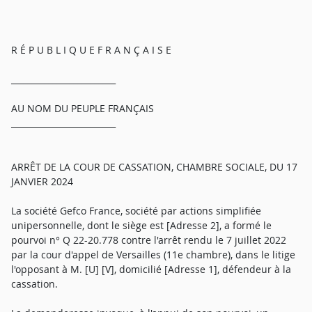
R É P U B L I Q U E F R A N Ç A I S E
_________________________
AU NOM DU PEUPLE FRANÇAIS
_________________________
ARRÊT DE LA COUR DE CASSATION, CHAMBRE SOCIALE, DU 17
JANVIER 2024
La société Gefco France, société par actions simplifiée
unipersonnelle, dont le siège est [Adresse 2], a formé le
pourvoi n° Q 22-20.778 contre l'arrêt rendu le 7 juillet 2022
par la cour d'appel de Versailles (11e chambre), dans le litige
l'opposant à M. [U] [V], domicilié [Adresse 1], défendeur à la
cassation.