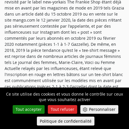
revisité par le label new-yorkais The Frankie Shop étant déjà
mise en avant par les magazines de mode en 2019 tels Grazia
dans un article daté du 15 octobre 2019 ou en vente sur le
site mango.com le 12 janvier 2020, la date des pièces n'étant
pas sérieusement contestée par l'appelante, et par des
influenceuses sur Instagram dont les « post » sont
commentés par leurs abonnés en octobre 2019 ou février
2020 notamment (pièces 1-1 à 1-7 Gazzelle). De même, en
2018, 2019 la pièce tendance qu'est le « tee-shirt message »
est reprise dans de nombreux articles de journaux féminins
tels Le journal des femmes, Marie-Claire, Voici ou Femme
Actuelle relayés par les influenceuses, étant relevé que
l'inscription en rouge en lettres bâtons sur un tee-shirt blanc
est communément utilisée sur les modèles mis en avant par
ces publications (pièces 2-1 à 2-3 Gazzelle) dont la date est
pour les mêmes motifs vainement contestée par l'appelante.
Ce site utilise des cookies et vous donne le contrôle sur ceux
Enfin, le slogan, « ARMS ARE FOR HUGS » est celui utilisé
que vous souhaitez activer
antérieurement aux Etats-Unis pour dénoncer les violences
Tout accepter
Tout refuser
Personnaliser
avec armes dans ce pays (pièce 3 Gazzelle) et déjà floqué sur
des tee-shirt blancs en vente sur le site Internet
Politique de confidentialité
Queue-Fair
redbubble.com en 2015, 2016 et 2018, le terme HUGS étant
Menu
inscrit en plus grands caractères en dessous des mots