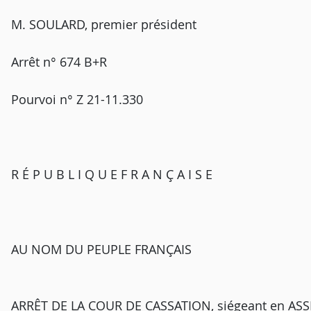
M. SOULARD, premier président
Arrêt n° 674 B+R
Pourvoi n° Z 21-11.330
R É P U B L I Q U E F R A N Ç A I S E
AU NOM DU PEUPLE FRANÇAIS
ARRÊT DE LA COUR DE CASSATION, siégeant en AS