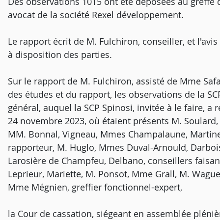
Des observations 1015 ont été déposées au greffe d
avocat de la société Rexel développement.
Le rapport écrit de M. Fulchiron, conseiller, et l'av
à disposition des parties.
Sur le rapport de M. Fulchiron, assisté de Mme Saf
des études et du rapport, les observations de la SCP
général, auquel la SCP Spinosi, invitée à le faire, 
24 novembre 2023, où étaient présents M. Soulard,
MM. Bonnal, Vigneau, Mmes Champalaune, Martinel, 
rapporteur, M. Huglo, Mmes Duval-Arnould, Darboi
Larosière de Champfeu, Delbano, conseillers fais
Leprieur, Mariette, M. Ponsot, Mme Grall, M. Waguet
Mme Mégnien, greffier fonctionnel-expert,
la Cour de cassation, siégeant en assemblée pléni