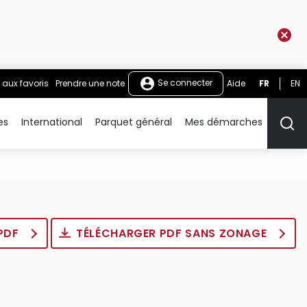
Se connecter
 aux favoris
Prendre une note
Aide
FR
EN
es
International
Parquet général
Mes démarches
Rech
 PDF
TÉLÉCHARGER PDF SANS ZONAGE