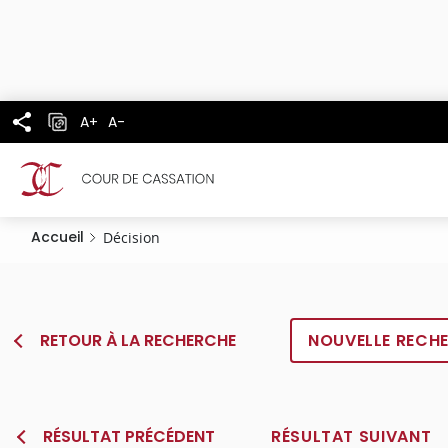
Panneau de gestion des cookies
Aller
au
contenu
principal
A+
A-
Accueil
Décision
RETOUR À LA RECHERCHE
NOUVELLE RECH
RÉSULTAT PRÉCÉDENT
RÉSULTAT SUIVANT