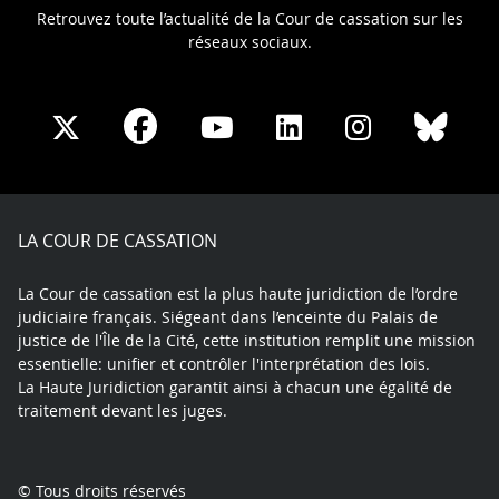
Retrouvez toute l’actualité de la Cour de cassation sur les
réseaux sociaux.
Share
Share
Share
Share
Sha
Share
on
on
on
on
on
on
Facebook
X
Youtube
LinkedIn
Instagram
Blue
play
LA COUR DE CASSATION
La Cour de cassation est la plus haute juridiction de l’ordre
judiciaire français. Siégeant dans l’enceinte du Palais de
justice de l'Île de la Cité, cette institution remplit une mission
essentielle: unifier et contrôler l'interprétation des lois.
La Haute Juridiction garantit ainsi à chacun une égalité de
traitement devant les juges.
© Tous droits réservés