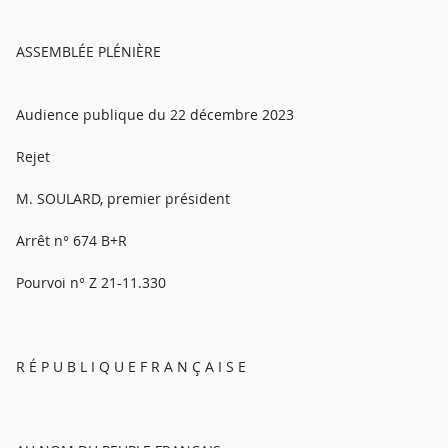
ASSEMBLÉE PLÉNIÈRE
Audience publique du 22 décembre 2023
Rejet
M. SOULARD, premier président
Arrêt n° 674 B+R
Pourvoi n° Z 21-11.330
R É P U B L I Q U E F R A N Ç A I S E