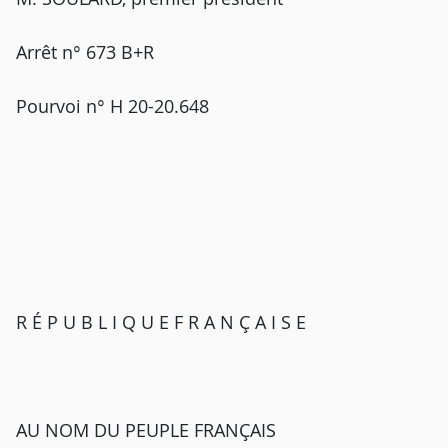
Arrêt n° 673 B+R
Pourvoi n° H 20-20.648
R É P U B L I Q U E F R A N Ç A I S E
AU NOM DU PEUPLE FRANÇAIS