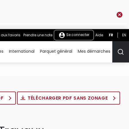
Se connecter
 aux favoris
Prendre une note
Aide
FR
EN
es
International
Parquet général
Mes démarches
Rech
DF
TÉLÉCHARGER PDF SANS ZONAGE