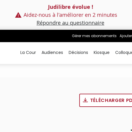
Judilibre évolue !
Aidez-nous à l'améliorer en 2 minutes
Répondre au questionnaire
Gérer mes abonnements
Ajouter
La Cour
Audiences
Décisions
Kiosque
Colloqu
TÉLÉCHARGER P