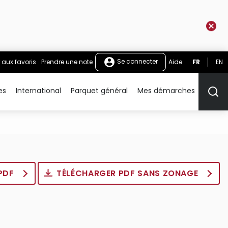
Se connecter
 aux favoris
Prendre une note
Aide
FR
EN
es
International
Parquet général
Mes démarches
Rech
 PDF
TÉLÉCHARGER PDF SANS ZONAGE