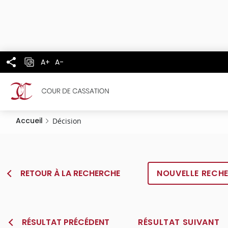
Panneau de gestion des cookies
Aller
au
contenu
principal
A+
A-
Accueil
Décision
RETOUR À LA RECHERCHE
NOUVELLE RECH
RÉSULTAT PRÉCÉDENT
RÉSULTAT SUIVANT