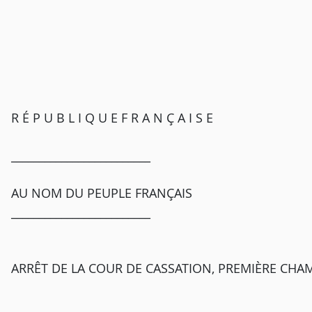
R É P U B L I Q U E F R A N Ç A I S E
_________________________
AU NOM DU PEUPLE FRANÇAIS
_________________________
ARRÊT DE LA COUR DE CASSATION, PREMIÈRE CHAM