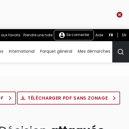
Se connecter
 aux favoris
Prendre une note
Aide
FR
EN
es
International
Parquet général
Mes démarches
Rech
DF
TÉLÉCHARGER PDF SANS ZONAGE