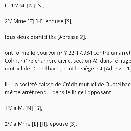
I - 1°/ M. [N] [S],
2°/ Mme [E] [H], épouse [S],
tous deux domiciliés [Adresse 2],
ont formé le pourvoi n° Y 22-17.934 contre un arrêt
Colmar (1re chambre civile, section A), dans le litig
mutuel de Quatelbach, dont le siège est [Adresse 1]
II - La société caisse de Crédit mutuel de Quatelbac
même arrêt rendu, dans le litige l'opposant :
1°/ à M. [N] [S],
2°/ à Mme [E] [H], épouse [S],