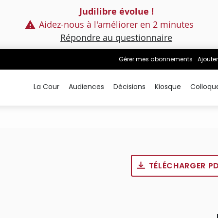
Judilibre évolue !
Aidez-nous à l'améliorer en 2 minutes
Répondre au questionnaire
Gérer mes abonnements
Ajouter
La Cour
Audiences
Décisions
Kiosque
Colloqu
TÉLÉCHARGER P