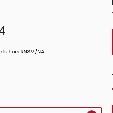
4
einte hors RNSM/NA