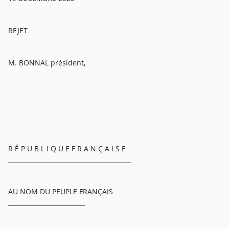
REJET
M. BONNAL président,
R É P U B L I Q U E F R A N Ç A I S E
________________________________________
AU NOM DU PEUPLE FRANÇAIS
_________________________