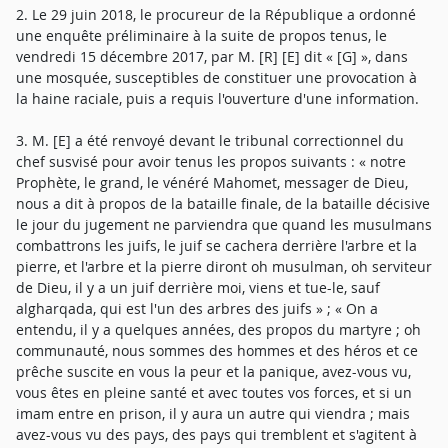
2. Le 29 juin 2018, le procureur de la République a ordonné
une enquête préliminaire à la suite de propos tenus, le
vendredi 15 décembre 2017, par M. [R] [E] dit « [G] », dans
une mosquée, susceptibles de constituer une provocation à
la haine raciale, puis a requis l'ouverture d'une information.
3. M. [E] a été renvoyé devant le tribunal correctionnel du
chef susvisé pour avoir tenus les propos suivants : « notre
Prophète, le grand, le vénéré Mahomet, messager de Dieu,
nous a dit à propos de la bataille finale, de la bataille décisive
le jour du jugement ne parviendra que quand les musulmans
combattrons les juifs, le juif se cachera derrière l'arbre et la
pierre, et l'arbre et la pierre diront oh musulman, oh serviteur
de Dieu, il y a un juif derrière moi, viens et tue-le, sauf
algharqada, qui est l'un des arbres des juifs » ; « On a
entendu, il y a quelques années, des propos du martyre ; oh
communauté, nous sommes des hommes et des héros et ce
prêche suscite en vous la peur et la panique, avez-vous vu,
vous êtes en pleine santé et avec toutes vos forces, et si un
imam entre en prison, il y aura un autre qui viendra ; mais
avez-vous vu des pays, des pays qui tremblent et s'agitent à