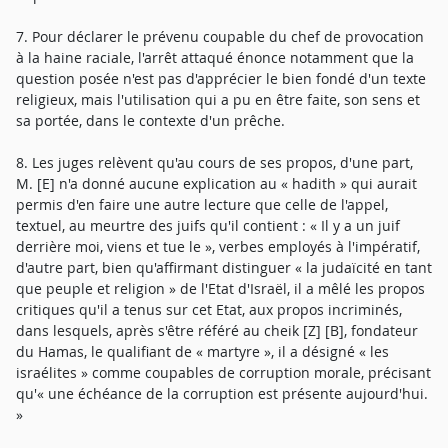
7. Pour déclarer le prévenu coupable du chef de provocation
à la haine raciale, l'arrêt attaqué énonce notamment que la
question posée n'est pas d'apprécier le bien fondé d'un texte
religieux, mais l'utilisation qui a pu en être faite, son sens et
sa portée, dans le contexte d'un prêche.
8. Les juges relèvent qu'au cours de ses propos, d'une part,
M. [E] n'a donné aucune explication au « hadith » qui aurait
permis d'en faire une autre lecture que celle de l'appel,
textuel, au meurtre des juifs qu'il contient : « Il y a un juif
derrière moi, viens et tue le », verbes employés à l'impératif,
d'autre part, bien qu'affirmant distinguer « la judaïcité en tant
que peuple et religion » de l'Etat d'Israël, il a mêlé les propos
critiques qu'il a tenus sur cet Etat, aux propos incriminés,
dans lesquels, après s'être référé au cheik [Z] [B], fondateur
du Hamas, le qualifiant de « martyre », il a désigné « les
israélites » comme coupables de corruption morale, précisant
qu'« une échéance de la corruption est présente aujourd'hui.
»