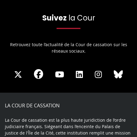
Suivez
la Cour
Retrouvez toute l’actualité de la Cour de cassation sur les
réseaux sociaux.
Share
Share
Share
Share
Sha
Share
on
on
on
on
on
on
Facebook
X
Youtube
LinkedIn
Instagram
Blue
play
LA COUR DE CASSATION
La Cour de cassation est la plus haute juridiction de l’ordre
judiciaire français. Siégeant dans l’enceinte du Palais de
justice de l'Île de la Cité, cette institution remplit une mission