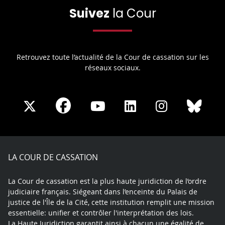
Suivez
la Cour
Retrouvez toute l’actualité de la Cour de cassation sur les
réseaux sociaux.
Share
Share
Share
Share
Sha
Share
on
on
on
on
on
on
Facebook
X
Youtube
LinkedIn
Instagram
Blue
play
LA COUR DE CASSATION
La Cour de cassation est la plus haute juridiction de l’ordre
judiciaire français. Siégeant dans l’enceinte du Palais de
justice de l'Île de la Cité, cette institution remplit une mission
essentielle: unifier et contrôler l'interprétation des lois.
La Haute Juridiction garantit ainsi à chacun une égalité de