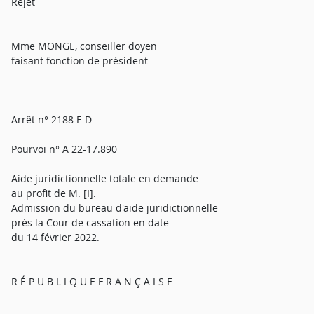
Rejet
Mme MONGE, conseiller doyen
faisant fonction de président
Arrêt n° 2188 F-D
Pourvoi n° A 22-17.890
Aide juridictionnelle totale en demande
au profit de M. [I].
Admission du bureau d'aide juridictionnelle
près la Cour de cassation en date
du 14 février 2022.
R É P U B L I Q U E F R A N Ç A I S E
_________________________