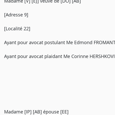
Madame [V] [EJ] veuve de [DO] [AB]
[Adresse 9]
[Localité 22]
Ayant pour avocat postulant Me Edmond FROMANTIN,
Ayant pour avocat plaidant Me Corinne HERSHKOVI
Madame [IP] [AB] épouse [EE]