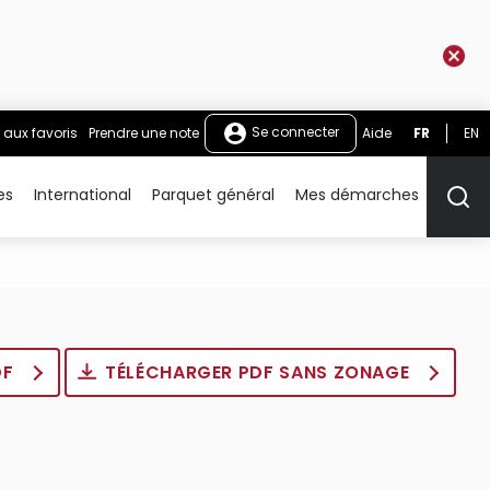
Se connecter
 aux favoris
Prendre une note
Aide
FR
EN
es
International
Parquet général
Mes démarches
Rech
DF
TÉLÉCHARGER PDF SANS ZONAGE