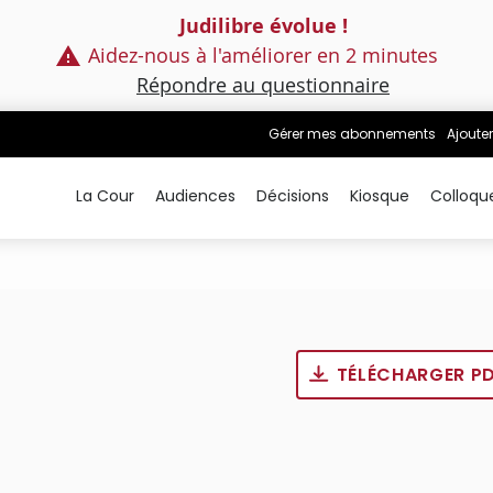
Judilibre évolue !
Aidez-nous à l'améliorer en 2 minutes
Répondre au questionnaire
Gérer mes abonnements
Ajouter
La Cour
Audiences
Décisions
Kiosque
Colloqu
TÉLÉCHARGER P