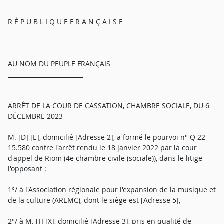
R É P U B L I Q U E F R A N Ç A I S E
_________________________
AU NOM DU PEUPLE FRANÇAIS
_________________________
ARRÊT DE LA COUR DE CASSATION, CHAMBRE SOCIALE, DU 6
DÉCEMBRE 2023
M. [D] [E], domicilié [Adresse 2], a formé le pourvoi n° Q 22-
15.580 contre l'arrêt rendu le 18 janvier 2022 par la cour
d'appel de Riom (4e chambre civile (sociale)), dans le litige
l'opposant :
1°/ à l'Association régionale pour l'expansion de la musique et
de la culture (AREMC), dont le siège est [Adresse 5],
2°/ à M. [J] [X], domicilié [Adresse 3], pris en qualité de