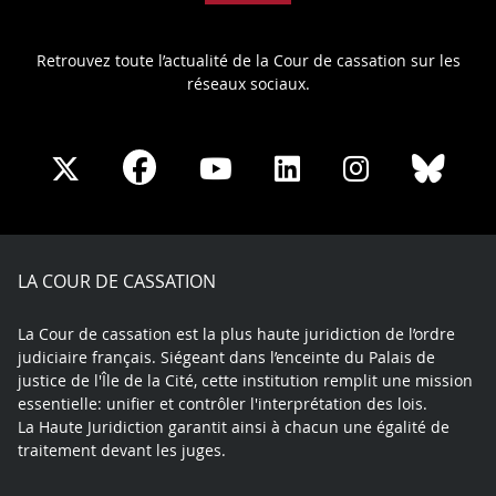
Retrouvez toute l’actualité de la Cour de cassation sur les
réseaux sociaux.
Share
Share
Share
Share
Sha
Share
on
on
on
on
on
on
Facebook
X
Youtube
LinkedIn
Instagram
Blue
play
LA COUR DE CASSATION
La Cour de cassation est la plus haute juridiction de l’ordre
judiciaire français. Siégeant dans l’enceinte du Palais de
justice de l'Île de la Cité, cette institution remplit une mission
essentielle: unifier et contrôler l'interprétation des lois.
La Haute Juridiction garantit ainsi à chacun une égalité de
traitement devant les juges.