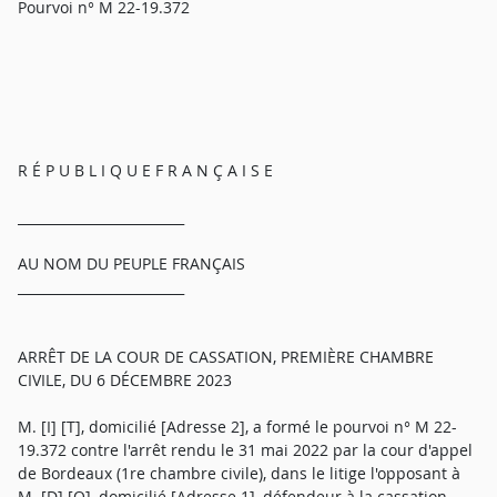
Pourvoi n° M 22-19.372
R É P U B L I Q U E F R A N Ç A I S E
_________________________
AU NOM DU PEUPLE FRANÇAIS
_________________________
ARRÊT DE LA COUR DE CASSATION, PREMIÈRE CHAMBRE
CIVILE, DU 6 DÉCEMBRE 2023
M. [I] [T], domicilié [Adresse 2], a formé le pourvoi n° M 22-
19.372 contre l'arrêt rendu le 31 mai 2022 par la cour d'appel
de Bordeaux (1re chambre civile), dans le litige l'opposant à
M. [D] [O], domicilié [Adresse 1], défendeur à la cassation.