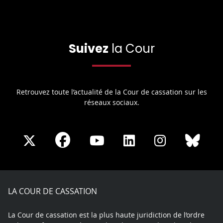
Suivez
la Cour
Retrouvez toute l’actualité de la Cour de cassation sur les
réseaux sociaux.
Share
Share
Share
Share
Sha
Share
on
on
on
on
on
on
Facebook
X
Youtube
LinkedIn
Instagram
Blue
play
LA COUR DE CASSATION
La Cour de cassation est la plus haute juridiction de l’ordre