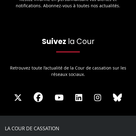
notifications. Abonnez-vous à toutes nos actualités.
Suivez
la Cour
Retrouvez toute l’actualité de la Cour de cassation sur les
réseaux sociaux.
Share
Share
Share
Share
Sha
Share
on
on
on
on
on
on
Facebook
X
Youtube
LinkedIn
Instagram
Blue
play
LA COUR DE CASSATION