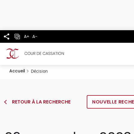
Panneau de gestion des cookies
Aller
au
contenu
principal
A+
A-
Accueil
Décision
RETOUR À LA RECHERCHE
NOUVELLE RECH