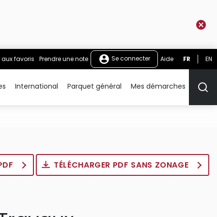
Se connecter
 aux favoris
Prendre une note
Aide
FR
EN
es
International
Parquet général
Mes démarches
Rech
 PDF
TÉLÉCHARGER PDF SANS ZONAGE