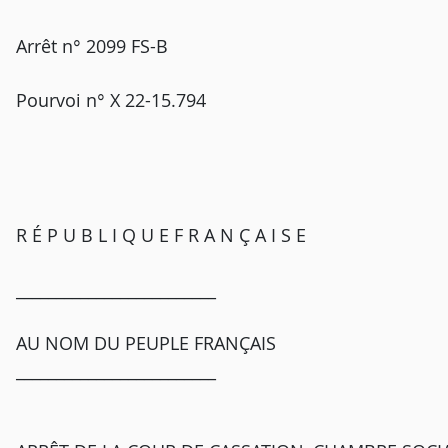
Arrêt n° 2099 FS-B
Pourvoi n° X 22-15.794
R É P U B L I Q U E F R A N Ç A I S E
_________________________
AU NOM DU PEUPLE FRANÇAIS
_________________________