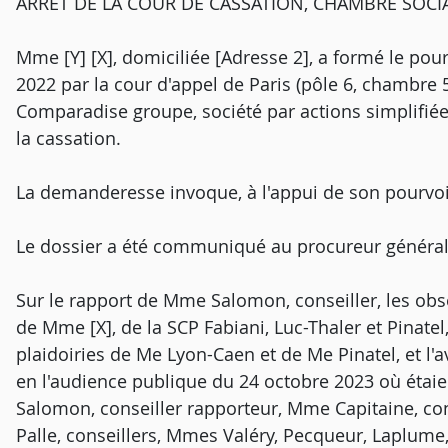
ARRÊT DE LA COUR DE CASSATION, CHAMBRE SOCI
Mme [Y] [X], domiciliée [Adresse 2], a formé le pour
2022 par la cour d'appel de Paris (pôle 6, chambre 5)
Comparadise groupe, société par actions simplifiée,
la cassation.
La demanderesse invoque, à l'appui de son pourvo
Le dossier a été communiqué au procureur général
Sur le rapport de Mme Salomon, conseiller, les obse
de Mme [X], de la SCP Fabiani, Luc-Thaler et Pinate
plaidoiries de Me Lyon-Caen et de Me Pinatel, et l'
en l'audience publique du 24 octobre 2023 où éta
Salomon, conseiller rapporteur, Mme Capitaine, co
Palle, conseillers, Mmes Valéry, Pecqueur, Laplume