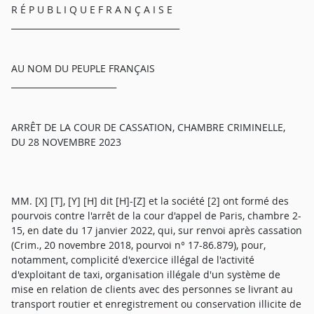
R É P U B L I Q U E F R A N Ç A I S E
________________________________________
AU NOM DU PEUPLE FRANÇAIS
_________________________
ARRÊT DE LA COUR DE CASSATION, CHAMBRE CRIMINELLE,
DU 28 NOVEMBRE 2023
MM. [X] [T], [Y] [H] dit [H]-[Z] et la société [2] ont formé des
pourvois contre l'arrêt de la cour d'appel de Paris, chambre 2-
15, en date du 17 janvier 2022, qui, sur renvoi après cassation
(Crim., 20 novembre 2018, pourvoi n° 17-86.879), pour,
notamment, complicité d'exercice illégal de l'activité
d'exploitant de taxi, organisation illégale d'un système de
mise en relation de clients avec des personnes se livrant au
transport routier et enregistrement ou conservation illicite de