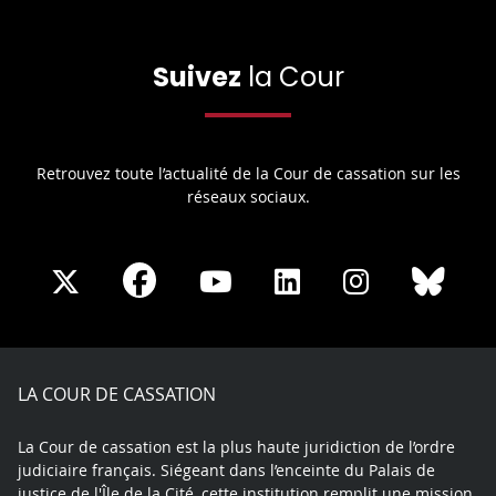
Suivez
la Cour
Retrouvez toute l’actualité de la Cour de cassation sur les
réseaux sociaux.
Share
Share
Share
Share
Sha
Share
on
on
on
on
on
on
Facebook
X
Youtube
LinkedIn
Instagram
Blue
play
LA COUR DE CASSATION
La Cour de cassation est la plus haute juridiction de l’ordre
judiciaire français. Siégeant dans l’enceinte du Palais de
justice de l'Île de la Cité, cette institution remplit une mission