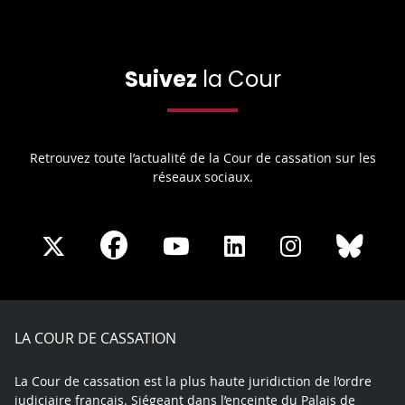
Suivez
la Cour
Retrouvez toute l’actualité de la Cour de cassation sur les
réseaux sociaux.
Share
Share
Share
Share
Sha
Share
on
on
on
on
on
on
Facebook
X
Youtube
LinkedIn
Instagram
Blue
play
LA COUR DE CASSATION
La Cour de cassation est la plus haute juridiction de l’ordre
judiciaire français. Siégeant dans l’enceinte du Palais de