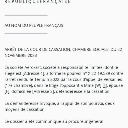
R É P U B L I Q U E F R A N Ç A I S E
_________________________
AU NOM DU PEUPLE FRANÇAIS
_________________________
ARRÊT DE LA COUR DE CASSATION, CHAMBRE SOCIALE, DU 22
NOVEMBRE 2023
La société Aérokart, société à responsabilité limitée, dont le
siège est [Adresse 1], a formé le pourvoi n° X 22-19.589 contre
l'arrêt rendu le 1er juin 2022 par la cour d'appel de Versailles
(17e chambre), dans le litige l'opposant à Mme [W] [J], épouse
[F], domiciliée [Adresse 2], défenderesse à la cassation.
La demanderesse invoque, à l'appui de son pourvoi, deux
moyens de cassation.
Le dossier a été communiqué au procureur général.