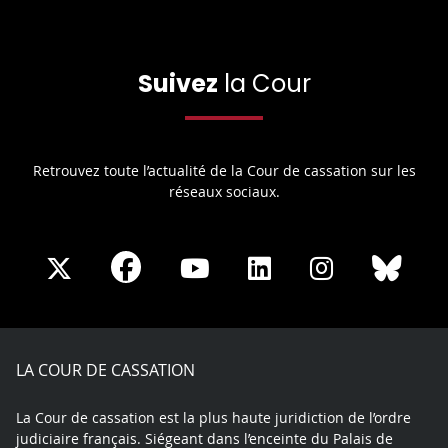
Suivez
la Cour
Retrouvez toute l’actualité de la Cour de cassation sur les
réseaux sociaux.
Share
Share
Share
Share
Sha
Share
on
on
on
on
on
on
Facebook
X
Youtube
LinkedIn
Instagram
Blue
play
LA COUR DE CASSATION
La Cour de cassation est la plus haute juridiction de l’ordre
judiciaire français. Siégeant dans l’enceinte du Palais de