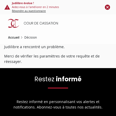
Panneau de gestion des cookies
Aller
Judilibre évolue !
Aidez-nous à l'améliorer en 2 minutes
au
Répondre au questionnaire
contenu
principal
Accueil
Décision
Judilibre a rencontré un problème.
Merci de vérifier les paramètres de votre requête et de
réessayer.
Restez
informé
Restez informé en personnalisant vos alertes et
notifications. Abonnez-vous à toutes nos actualités.