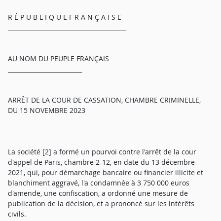
R É P U B L I Q U E F R A N Ç A I S E
________________________________________
AU NOM DU PEUPLE FRANÇAIS
_________________________
ARRÊT DE LA COUR DE CASSATION, CHAMBRE CRIMINELLE,
DU 15 NOVEMBRE 2023
La société [2] a formé un pourvoi contre l'arrêt de la cour
d'appel de Paris, chambre 2-12, en date du 13 décembre
2021, qui, pour démarchage bancaire ou financier illicite et
blanchiment aggravé, l'a condamnée à 3 750 000 euros
d'amende, une confiscation, a ordonné une mesure de
publication de la décision, et a prononcé sur les intérêts
civils.