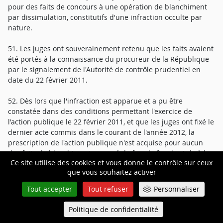
pour des faits de concours à une opération de blanchiment
par dissimulation, constitutifs d'une infraction occulte par
nature.
51. Les juges ont souverainement retenu que les faits avaient
été portés à la connaissance du procureur de la République
par le signalement de l'Autorité de contrôle prudentiel en
date du 22 février 2011.
52. Dès lors que l'infraction est apparue et a pu être
constatée dans des conditions permettant l'exercice de
l'action publique le 22 février 2011, et que les juges ont fixé le
dernier acte commis dans le courant de l'année 2012, la
prescription de l'action publique n'est acquise pour aucun
des faits de blanchiment aggravé de fraude fiscale visés à la
Ce site utilise des cookies et vous donne le contrôle sur ceux
prévention.
que vous souhaitez activer
53. Ainsi, le moyen doit être écarté.
Tout accepter
Tout refuser
Personnaliser
Politique de confidentialité
Queue-Fair
Menu