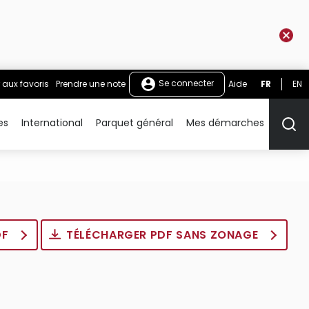
Se connecter
 aux favoris
Prendre une note
Aide
FR
EN
es
International
Parquet général
Mes démarches
Rech
DF
TÉLÉCHARGER PDF SANS ZONAGE