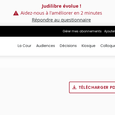
Judilibre évolue !
Aidez-nous à l'améliorer en 2 minutes
Répondre au questionnaire
Gérer mes abonnements
Ajouter
La Cour
Audiences
Décisions
Kiosque
Colloqu
TÉLÉCHARGER P