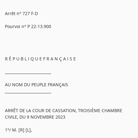
Arrêt n° 727 F-D
Pourvoi n° P 22-13.900
R É P U B L I Q U E F R A N Ç A I S E
_________________________
AU NOM DU PEUPLE FRANÇAIS
_________________________
ARRÊT DE LA COUR DE CASSATION, TROISIÈME CHAMBRE
CIVILE, DU 9 NOVEMBRE 2023
1°/ M. [R] [L],