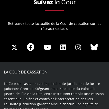
Suivez
la Cour
Retrouvez toute l’actualité de la Cour de cassation sur les
réseaux sociaux.
Share
Share
Share
Share
Sha
Share
on
on
on
on
on
on
Facebook
X
Youtube
LinkedIn
Instagram
Blue
play
LA COUR DE CASSATION
La Cour de cassation est la plus haute juridiction de l’ordre
judiciaire français. Siégeant dans l’enceinte du Palais de
justice de l'Île de la Cité, cette institution remplit une mission
essentielle: unifier et contrôler l'interprétation des lois.
La Haute Juridiction garantit ainsi à chacun une égalité de