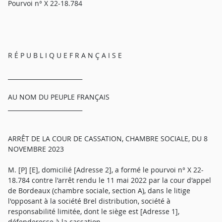
Pourvoi n° X 22-18.784
R É P U B L I Q U E F R A N Ç A I S E
_________________________
AU NOM DU PEUPLE FRANÇAIS
_________________________
ARRÊT DE LA COUR DE CASSATION, CHAMBRE SOCIALE, DU 8
NOVEMBRE 2023
M. [P] [E], domicilié [Adresse 2], a formé le pourvoi n° X 22-
18.784 contre l'arrêt rendu le 11 mai 2022 par la cour d'appel
de Bordeaux (chambre sociale, section A), dans le litige
l'opposant à la société Brel distribution, société à
responsabilité limitée, dont le siège est [Adresse 1],
défenderesse à la cassation.