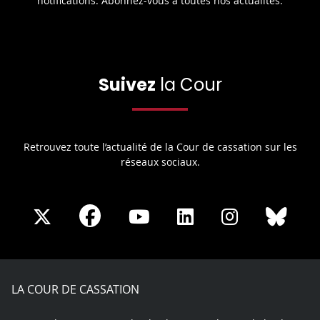
notifications. Abonnez-vous à toutes nos actualités.
Suivez
la Cour
Retrouvez toute l’actualité de la Cour de cassation sur les
réseaux sociaux.
Share
Share
Share
Share
Sha
Share
on
on
on
on
on
on
Facebook
X
Youtube
LinkedIn
Instagram
Blue
play
LA COUR DE CASSATION