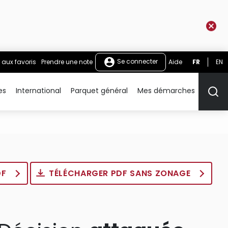
Se connecter
 aux favoris
Prendre une note
Aide
FR
EN
es
International
Parquet général
Mes démarches
Rech
DF
TÉLÉCHARGER PDF SANS ZONAGE