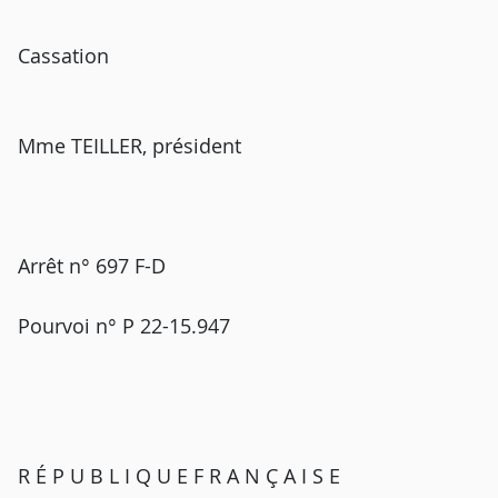
Cassation
Mme TEILLER, président
Arrêt n° 697 F-D
Pourvoi n° P 22-15.947
R É P U B L I Q U E F R A N Ç A I S E