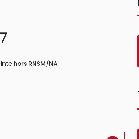
47
reinte hors RNSM/NA