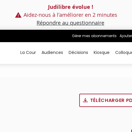
Judilibre évolue !
Aidez-nous à l'améliorer en 2 minutes
Répondre au questionnaire
Gérer mes abonnements
Ajouter
La Cour
Audiences
Décisions
Kiosque
Colloqu
TÉLÉCHARGER P