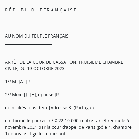
R É P U B L I Q U E F R A N Ç A I S E
_________________________
AU NOM DU PEUPLE FRANÇAIS
_________________________
ARRÊT DE LA COUR DE CASSATION, TROISIÈME CHAMBRE
CIVILE, DU 19 OCTOBRE 2023
1°/ M. [A] [R],
2°/ Mme [J] [H], épouse [R],
domiciliés tous deux [Adresse 3] (Portugal),
ont formé le pourvoi n° X 22-10.090 contre l'arrêt rendu le 5
novembre 2021 par la cour d'appel de Paris (pôle 4, chambre
1), dans le litige les opposant :