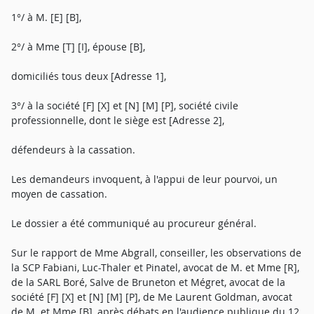
1°/ à M. [E] [B],
2°/ à Mme [T] [I], épouse [B],
domiciliés tous deux [Adresse 1],
3°/ à la société [F] [X] et [N] [M] [P], société civile
professionnelle, dont le siège est [Adresse 2],
défendeurs à la cassation.
Les demandeurs invoquent, à l'appui de leur pourvoi, un
moyen de cassation.
Le dossier a été communiqué au procureur général.
Sur le rapport de Mme Abgrall, conseiller, les observations de
la SCP Fabiani, Luc-Thaler et Pinatel, avocat de M. et Mme [R],
de la SARL Boré, Salve de Bruneton et Mégret, avocat de la
société [F] [X] et [N] [M] [P], de Me Laurent Goldman, avocat
de M. et Mme [B], après débats en l'audience publique du 12