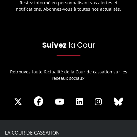
Restez informé en personnalisant vos alertes et
notifications. Abonnez-vous à toutes nos actualités.
Suivez
la Cour
Retrouvez toute l’actualité de la Cour de cassation sur les
réseaux sociaux.
Share
Share
Share
Share
Sha
Share
on
on
on
on
on
on
Facebook
X
Youtube
LinkedIn
Instagram
Blue
play
LA COUR DE CASSATION