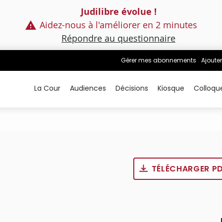
Judilibre évolue !
Aidez-nous à l'améliorer en 2 minutes
Répondre au questionnaire
Gérer mes abonnements
Ajouter
La Cour
Audiences
Décisions
Kiosque
Colloqu
TÉLÉCHARGER P