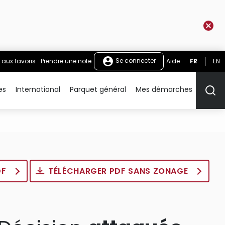
Se connecter
 aux favoris
Prendre une note
Aide
FR
EN
es
International
Parquet général
Mes démarches
Rech
DF
TÉLÉCHARGER PDF SANS ZONAGE