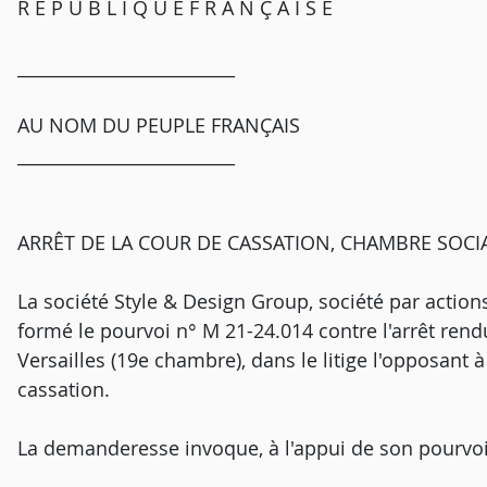
R É P U B L I Q U E F R A N Ç A I S E
_________________________
AU NOM DU PEUPLE FRANÇAIS
_________________________
ARRÊT DE LA COUR DE CASSATION, CHAMBRE SOCIA
La société Style & Design Group, société par actions 
formé le pourvoi n° M 21-24.014 contre l'arrêt rend
Versailles (19e chambre), dans le litige l'opposant à
cassation.
La demanderesse invoque, à l'appui de son pourvo