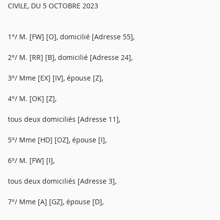
CIVILE, DU 5 OCTOBRE 2023
1°/ M. [FW] [O], domicilié [Adresse 55],
2°/ M. [RR] [B], domicilié [Adresse 24],
3°/ Mme [EX] [IV], épouse [Z],
4°/ M. [OK] [Z],
tous deux domiciliés [Adresse 11],
5°/ Mme [HD] [OZ], épouse [I],
6°/ M. [FW] [I],
tous deux domiciliés [Adresse 3],
7°/ Mme [A] [GZ], épouse [D],