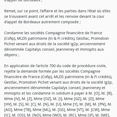
Remet, sur ce point, l'affaire et les parties dans l'état où elles
se trouvaient avant cet arrêt et les renvoie devant la cour
d'appel de Bordeaux autrement composée ;
Condamne les sociétés Compagnie financière de France
(Cofip), MLDS patrimoine (In & Fi crédits), Gestlac, Promotion
Pichet venant aux droits de la société Ig2p, anciennement
dénommée Capitalys conseil, Jeanneney et Immoptis aux
dépens ;
En application de l'article 700 du code de procédure civile,
rejette la demande formée par les sociétés Compagnie
financière de France (Cofip), MLDS patrimoine (In & Fi crédits),
Gestlac, Promotion Pichet venant aux droits de la société Ig2p,
anciennement dénommée Capitalys conseil, Jeanneney et
Immoptis et les condamne in solidum à payer à M. [O], M. [B],
Mme [IV], M. [Z], Mme [OZ], M. [I], Mme [GZ], M. [D], Mme
[HV], M. [S], M. [C], M. [N], M. [U], Mme [Y], M. [M], M. [PN], M.
[AO], Mme [TB], Mme [ML], M. [GS], Mme [VT], M. [CW], Mme
[IC], M. [OS], M. [NO], Mme [WO], M. [RC], Mme [JF], M. [ME],