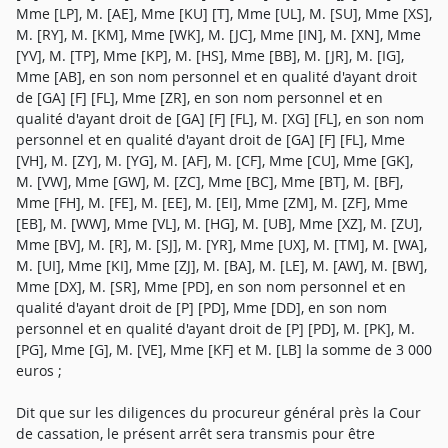
Mme [LP], M. [AE], Mme [KU] [T], Mme [UL], M. [SU], Mme [XS],
M. [RY], M. [KM], Mme [WK], M. [JC], Mme [IN], M. [XN], Mme
[YV], M. [TP], Mme [KP], M. [HS], Mme [BB], M. [JR], M. [IG],
Mme [AB], en son nom personnel et en qualité d'ayant droit
de [GA] [F] [FL], Mme [ZR], en son nom personnel et en
qualité d'ayant droit de [GA] [F] [FL], M. [XG] [FL], en son nom
personnel et en qualité d'ayant droit de [GA] [F] [FL], Mme
[VH], M. [ZY], M. [YG], M. [AF], M. [CF], Mme [CU], Mme [GK],
M. [VW], Mme [GW], M. [ZC], Mme [BC], Mme [BT], M. [BF],
Mme [FH], M. [FE], M. [EE], M. [EI], Mme [ZM], M. [ZF], Mme
[EB], M. [WW], Mme [VL], M. [HG], M. [UB], Mme [XZ], M. [ZU],
Mme [BV], M. [R], M. [SJ], M. [YR], Mme [UX], M. [TM], M. [WA],
M. [UI], Mme [KI], Mme [ZJ], M. [BA], M. [LE], M. [AW], M. [BW],
Mme [DX], M. [SR], Mme [PD], en son nom personnel et en
qualité d'ayant droit de [P] [PD], Mme [DD], en son nom
personnel et en qualité d'ayant droit de [P] [PD], M. [PK], M.
[PG], Mme [G], M. [VE], Mme [KF] et M. [LB] la somme de 3 000
euros ;
Dit que sur les diligences du procureur général près la Cour
de cassation, le présent arrêt sera transmis pour être