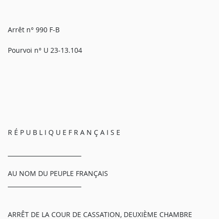
Arrêt n° 990 F-B
Pourvoi n° U 23-13.104
R É P U B L I Q U E F R A N Ç A I S E
_________________________
AU NOM DU PEUPLE FRANÇAIS
_________________________
ARRÊT DE LA COUR DE CASSATION, DEUXIÈME CHAMBRE