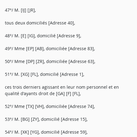
47°/ M. [IJ] [JR],
tous deux domiciliés [Adresse 40],
48°/ M. [E] [IG], domicilié [Adresse 9],
49°/ Mme [EP] [AB], domiciliée [Adresse 83],
50°/ Mme [DP] [ZR], domiciliée [Adresse 63],
51°/ M. [XG] [FL], domicilié [Adresse 1],
ces trois derniers agissant en leur nom personnel et en
qualité d'ayants droit de [GA] [F] [FL],
52°/ Mme [TX] [VH], domiciliée [Adresse 74],
53°/ M. [BG] [ZY], domicilié [Adresse 15],
54°/ M. [XK] [YG], domicilié [Adresse 59],