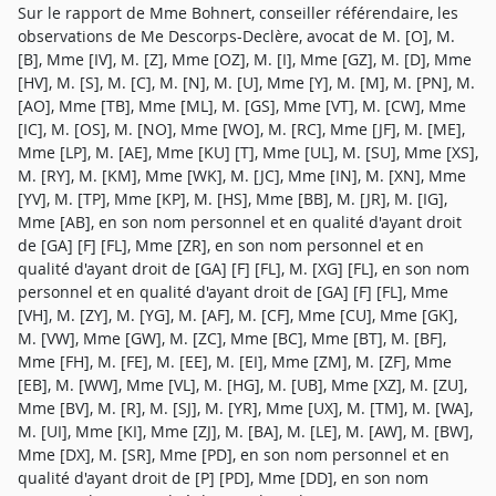
Sur le rapport de Mme Bohnert, conseiller référendaire, les
observations de Me Descorps-Declère, avocat de M. [O], M.
[B], Mme [IV], M. [Z], Mme [OZ], M. [I], Mme [GZ], M. [D], Mme
[HV], M. [S], M. [C], M. [N], M. [U], Mme [Y], M. [M], M. [PN], M.
[AO], Mme [TB], Mme [ML], M. [GS], Mme [VT], M. [CW], Mme
[IC], M. [OS], M. [NO], Mme [WO], M. [RC], Mme [JF], M. [ME],
Mme [LP], M. [AE], Mme [KU] [T], Mme [UL], M. [SU], Mme [XS],
M. [RY], M. [KM], Mme [WK], M. [JC], Mme [IN], M. [XN], Mme
[YV], M. [TP], Mme [KP], M. [HS], Mme [BB], M. [JR], M. [IG],
Mme [AB], en son nom personnel et en qualité d'ayant droit
de [GA] [F] [FL], Mme [ZR], en son nom personnel et en
qualité d'ayant droit de [GA] [F] [FL], M. [XG] [FL], en son nom
personnel et en qualité d'ayant droit de [GA] [F] [FL], Mme
[VH], M. [ZY], M. [YG], M. [AF], M. [CF], Mme [CU], Mme [GK],
M. [VW], Mme [GW], M. [ZC], Mme [BC], Mme [BT], M. [BF],
Mme [FH], M. [FE], M. [EE], M. [EI], Mme [ZM], M. [ZF], Mme
[EB], M. [WW], Mme [VL], M. [HG], M. [UB], Mme [XZ], M. [ZU],
Mme [BV], M. [R], M. [SJ], M. [YR], Mme [UX], M. [TM], M. [WA],
M. [UI], Mme [KI], Mme [ZJ], M. [BA], M. [LE], M. [AW], M. [BW],
Mme [DX], M. [SR], Mme [PD], en son nom personnel et en
qualité d'ayant droit de [P] [PD], Mme [DD], en son nom