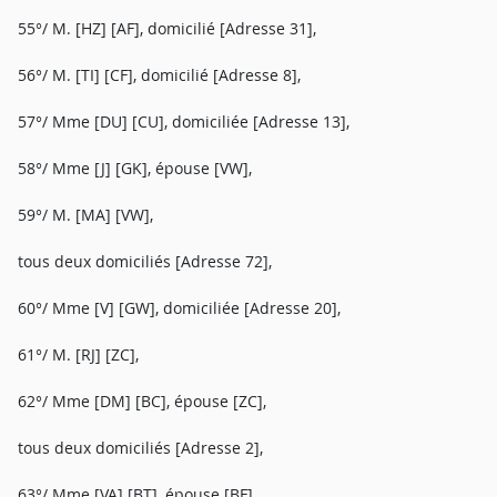
55°/ M. [HZ] [AF], domicilié [Adresse 31],
56°/ M. [TI] [CF], domicilié [Adresse 8],
57°/ Mme [DU] [CU], domiciliée [Adresse 13],
58°/ Mme [J] [GK], épouse [VW],
59°/ M. [MA] [VW],
tous deux domiciliés [Adresse 72],
60°/ Mme [V] [GW], domiciliée [Adresse 20],
61°/ M. [RJ] [ZC],
62°/ Mme [DM] [BC], épouse [ZC],
tous deux domiciliés [Adresse 2],
63°/ Mme [VA] [BT], épouse [BF],