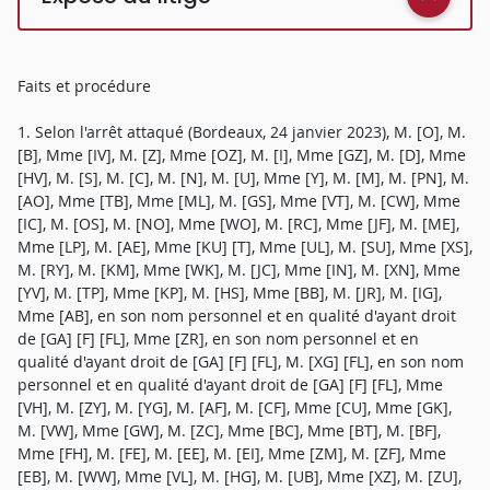
Faits et procédure
1. Selon l'arrêt attaqué (Bordeaux, 24 janvier 2023), M. [O], M.
[B], Mme [IV], M. [Z], Mme [OZ], M. [I], Mme [GZ], M. [D], Mme
[HV], M. [S], M. [C], M. [N], M. [U], Mme [Y], M. [M], M. [PN], M.
[AO], Mme [TB], Mme [ML], M. [GS], Mme [VT], M. [CW], Mme
[IC], M. [OS], M. [NO], Mme [WO], M. [RC], Mme [JF], M. [ME],
Mme [LP], M. [AE], Mme [KU] [T], Mme [UL], M. [SU], Mme [XS],
M. [RY], M. [KM], Mme [WK], M. [JC], Mme [IN], M. [XN], Mme
[YV], M. [TP], Mme [KP], M. [HS], Mme [BB], M. [JR], M. [IG],
Mme [AB], en son nom personnel et en qualité d'ayant droit
de [GA] [F] [FL], Mme [ZR], en son nom personnel et en
qualité d'ayant droit de [GA] [F] [FL], M. [XG] [FL], en son nom
personnel et en qualité d'ayant droit de [GA] [F] [FL], Mme
[VH], M. [ZY], M. [YG], M. [AF], M. [CF], Mme [CU], Mme [GK],
M. [VW], Mme [GW], M. [ZC], Mme [BC], Mme [BT], M. [BF],
Mme [FH], M. [FE], M. [EE], M. [EI], Mme [ZM], M. [ZF], Mme
[EB], M. [WW], Mme [VL], M. [HG], M. [UB], Mme [XZ], M. [ZU],