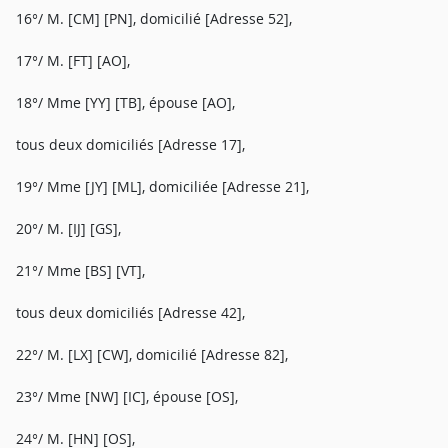
16°/ M. [CM] [PN], domicilié [Adresse 52],
17°/ M. [FT] [AO],
18°/ Mme [YY] [TB], épouse [AO],
tous deux domiciliés [Adresse 17],
19°/ Mme [JY] [ML], domiciliée [Adresse 21],
20°/ M. [IJ] [GS],
21°/ Mme [BS] [VT],
tous deux domiciliés [Adresse 42],
22°/ M. [LX] [CW], domicilié [Adresse 82],
23°/ Mme [NW] [IC], épouse [OS],
24°/ M. [HN] [OS],