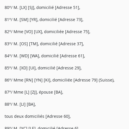
80°/ M. [LX] [SJ], domicilié [Adresse 51],
81°/ M. [SM] [YR], domicilié [Adresse 73],
82°/ Mme [VO] [UX], domiciliée [Adresse 75],
83°/ M. [OS] [TM], domicilié [Adresse 37],
84°/ M. [WD] [WA], domicilié [Adresse 61],
85°/ M. [XD] [UI], domicilié [Adresse 29],
86°/ Mme [RN] [YN] [KI], domiciliée [Adresse 79] (Suisse),
87°/ Mme [L] [ZJ], épouse [BA],
88°/ M. [LI] [BA],
tous deux domiciliés [Adresse 60],
89°/ M. [YC] [LE], domicilié [Adresse 6],