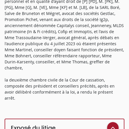
personnel et en qualité d'ayant droit de [P] [PD], M. [PK], M.
[PG], Mme [G], M. [VE], Mme [KF] et M. [LB], de la SARL Boré,
Salve de Bruneton et Mégret, avocat des sociétés Gestlac,
Promotion Pichet, venant aux droits de la société Ig2p,
anciennement dénommée Capitalys conseil, Jeanneney, MLDS
patrimoine (In & Fi crédits), Cofip et Immoptis, et l'avis de
Mme Trassoudaine-Verger, avocat général, après débats en
l'audience publique du 4 juillet 2023 où étaient présentes
Mme Martinel, conseiller doyen faisant fonction de président,
Mme Bohnert, conseiller référendaire rapporteur, Mme
Durin-Karsenty, conseiller, et Mme Thomas, greffier de
chambre,
la deuxième chambre civile de la Cour de cassation,
composée des président et conseillers précités, après en
avoir délibéré conformément à la loi, a rendu le présent
arrêt.
Exposé du litige