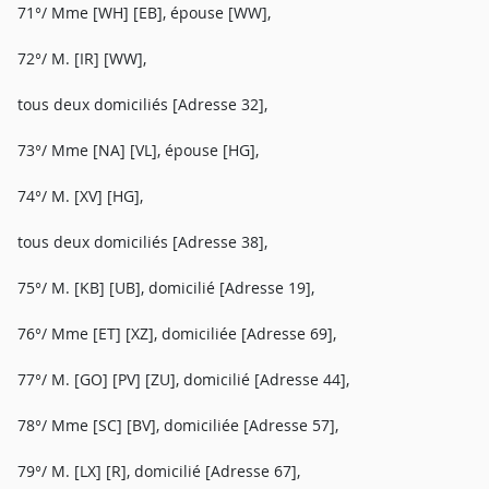
71°/ Mme [WH] [EB], épouse [WW],
72°/ M. [IR] [WW],
tous deux domiciliés [Adresse 32],
73°/ Mme [NA] [VL], épouse [HG],
74°/ M. [XV] [HG],
tous deux domiciliés [Adresse 38],
75°/ M. [KB] [UB], domicilié [Adresse 19],
76°/ Mme [ET] [XZ], domiciliée [Adresse 69],
77°/ M. [GO] [PV] [ZU], domicilié [Adresse 44],
78°/ Mme [SC] [BV], domiciliée [Adresse 57],
79°/ M. [LX] [R], domicilié [Adresse 67],