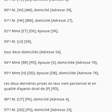
90°/ M. [XV] [AW], domicilié [Adresse 39],
91°/ M. [HK] [BW], domicilié [Adresse 27],
92°/ Mme [ET] [DX], épouse [SR],
93°/ M. [LX] [SR],
tous deux domiciliés [Adresse 54],
94°/ Mme [BR] [PD], épouse [X], domiciliée [Adresse 78],
95°/ Mme [H] [DD], épouse [DB], domiciliée [Adresse 76],
ces deux dernières prises en leur nom personnel et en
qualité d'ayants droit de [P] [PD],
96°/ M. [UT] [PK], domicilié [Adresse 4],
97°/ M. [GD] [PG], domicilié [Adresse 23],