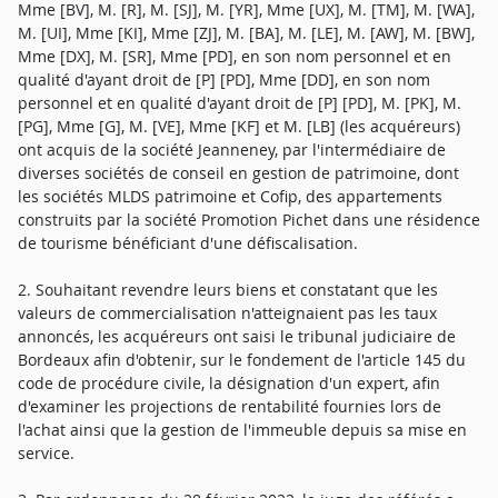
Mme [BV], M. [R], M. [SJ], M. [YR], Mme [UX], M. [TM], M. [WA],
M. [UI], Mme [KI], Mme [ZJ], M. [BA], M. [LE], M. [AW], M. [BW],
Mme [DX], M. [SR], Mme [PD], en son nom personnel et en
qualité d'ayant droit de [P] [PD], Mme [DD], en son nom
personnel et en qualité d'ayant droit de [P] [PD], M. [PK], M.
[PG], Mme [G], M. [VE], Mme [KF] et M. [LB] (les acquéreurs)
ont acquis de la société Jeanneney, par l'intermédiaire de
diverses sociétés de conseil en gestion de patrimoine, dont
les sociétés MLDS patrimoine et Cofip, des appartements
construits par la société Promotion Pichet dans une résidence
de tourisme bénéficiant d'une défiscalisation.
2. Souhaitant revendre leurs biens et constatant que les
valeurs de commercialisation n'atteignaient pas les taux
annoncés, les acquéreurs ont saisi le tribunal judiciaire de
Bordeaux afin d'obtenir, sur le fondement de l'article 145 du
code de procédure civile, la désignation d'un expert, afin
d'examiner les projections de rentabilité fournies lors de
l'achat ainsi que la gestion de l'immeuble depuis sa mise en
service.