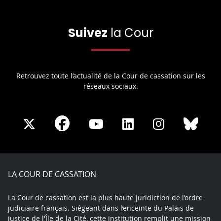
Suivez
la Cour
Retrouvez toute l’actualité de la Cour de cassation sur les
réseaux sociaux.
Share
Share
Share
Share
Sha
Share
on
on
on
on
on
on
Facebook
X
Youtube
LinkedIn
Instagram
Blue
play
LA COUR DE CASSATION
La Cour de cassation est la plus haute juridiction de l’ordre
judiciaire français. Siégeant dans l’enceinte du Palais de
justice de l'Île de la Cité, cette institution remplit une mission