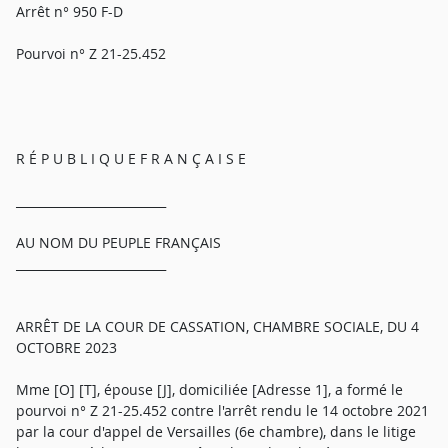
Arrêt n° 950 F-D
Pourvoi n° Z 21-25.452
R É P U B L I Q U E F R A N Ç A I S E
_________________________
AU NOM DU PEUPLE FRANÇAIS
_________________________
ARRÊT DE LA COUR DE CASSATION, CHAMBRE SOCIALE, DU 4
OCTOBRE 2023
Mme [O] [T], épouse [J], domiciliée [Adresse 1], a formé le
pourvoi n° Z 21-25.452 contre l'arrêt rendu le 14 octobre 2021
par la cour d'appel de Versailles (6e chambre), dans le litige