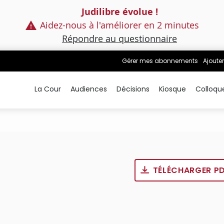
Judilibre évolue !
Aidez-nous à l'améliorer en 2 minutes
Répondre au questionnaire
Gérer mes abonnements
Ajouter
La Cour
Audiences
Décisions
Kiosque
Colloqu
TÉLÉCHARGER P