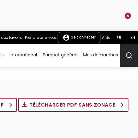
Se connecter
 aux favoris
Prendre une note
Aide
FR
EN
es
International
Parquet général
Mes démarches
Rech
DF
TÉLÉCHARGER PDF SANS ZONAGE