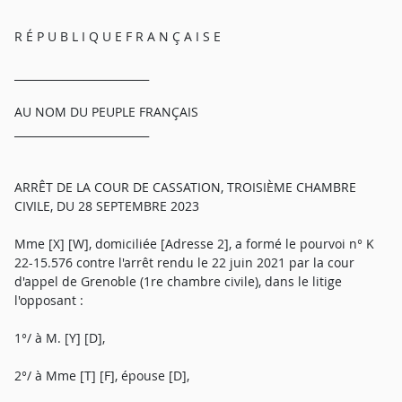
R É P U B L I Q U E F R A N Ç A I S E
_________________________
AU NOM DU PEUPLE FRANÇAIS
_________________________
ARRÊT DE LA COUR DE CASSATION, TROISIÈME CHAMBRE
CIVILE, DU 28 SEPTEMBRE 2023
Mme [X] [W], domiciliée [Adresse 2], a formé le pourvoi n° K
22-15.576 contre l'arrêt rendu le 22 juin 2021 par la cour
d'appel de Grenoble (1re chambre civile), dans le litige
l'opposant :
1°/ à M. [Y] [D],
2°/ à Mme [T] [F], épouse [D],