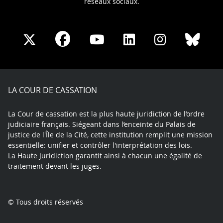
réseaux sociaux.
Share
Share
Share
Share
Sha
Share
on
on
on
on
on
on
Facebook
X
Youtube
LinkedIn
Instagram
Blue
play
LA COUR DE CASSATION
La Cour de cassation est la plus haute juridiction de l’ordre
judiciaire français. Siégeant dans l’enceinte du Palais de
justice de l'Île de la Cité, cette institution remplit une mission
essentielle: unifier et contrôler l'interprétation des lois.
La Haute Juridiction garantit ainsi à chacun une égalité de
traitement devant les juges.
© Tous droits réservés