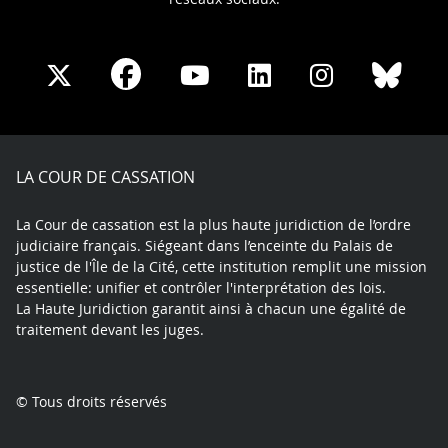
Share
Share
Share
Share
Sha
Share
on
on
on
on
on
on
Facebook
X
Youtube
LinkedIn
Instagram
Blue
play
LA COUR DE CASSATION
La Cour de cassation est la plus haute juridiction de l’ordre
judiciaire français. Siégeant dans l’enceinte du Palais de
justice de l'Île de la Cité, cette institution remplit une mission
essentielle: unifier et contrôler l'interprétation des lois.
La Haute Juridiction garantit ainsi à chacun une égalité de
traitement devant les juges.
© Tous droits réservés