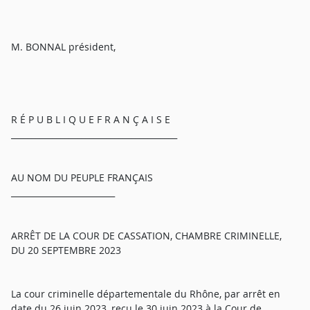
M. BONNAL président,
R É P U B L I Q U E F R A N Ç A I S E
________________________________________
AU NOM DU PEUPLE FRANÇAIS
_________________________
ARRÊT DE LA COUR DE CASSATION, CHAMBRE CRIMINELLE,
DU 20 SEPTEMBRE 2023
La cour criminelle départementale du Rhône, par arrêt en
date du 26 juin 2023, reçu le 30 juin 2023 à la Cour de