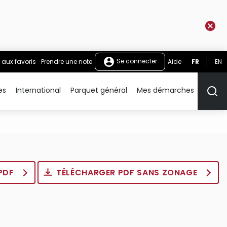
Se connecter
 aux favoris
Prendre une note
Aide
FR
EN
es
International
Parquet général
Mes démarches
Rech
 PDF
TÉLÉCHARGER PDF SANS ZONAGE