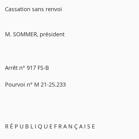
Cassation sans renvoi
M. SOMMER, président
Arrêt n° 917 FS-B
Pourvoi n° M 21-25.233
R É P U B L I Q U E F R A N Ç A I S E