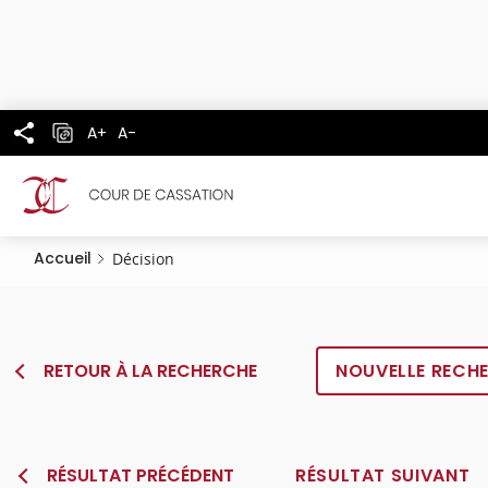
Panneau de gestion des cookies
Aller
au
contenu
principal
A+
A-
Accueil
Décision
RETOUR À LA RECHERCHE
NOUVELLE RECH
RÉSULTAT PRÉCÉDENT
RÉSULTAT SUIVANT