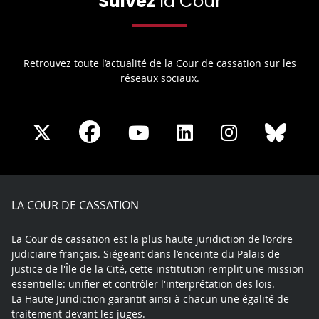
Suivez
la Cour
Retrouvez toute l’actualité de la Cour de cassation sur les
réseaux sociaux.
Share
Share
Share
Share
Sha
Share
on
on
on
on
on
on
Facebook
X
Youtube
LinkedIn
Instagram
Blue
play
LA COUR DE CASSATION
La Cour de cassation est la plus haute juridiction de l’ordre
judiciaire français. Siégeant dans l’enceinte du Palais de
justice de l'Île de la Cité, cette institution remplit une mission
essentielle: unifier et contrôler l'interprétation des lois.
La Haute Juridiction garantit ainsi à chacun une égalité de
traitement devant les juges.