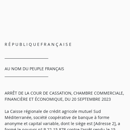
R É P U B L I Q U E F R A N Ç A I S E
_________________________
AU NOM DU PEUPLE FRANÇAIS
_________________________
ARRÊT DE LA COUR DE CASSATION, CHAMBRE COMMERCIALE,
FINANCIÈRE ET ÉCONOMIQUE, DU 20 SEPTEMBRE 2023
La Caisse régionale de crédit agricole mutuel Sud
Méditerranée, société coopérative de banque à forme
anonyme et capital variable, dont le siège est [Adresse 2], a
formé le pourvoi n° P 22-15.878 contre l'arrêt rendu le 15