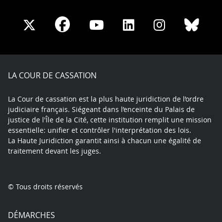
Share
Share
Share
Share
Sha
Share
on
on
on
on
on
on
Facebook
X
Youtube
LinkedIn
Instagram
Blue
play
LA COUR DE CASSATION
La Cour de cassation est la plus haute juridiction de l’ordre
judiciaire français. Siégeant dans l’enceinte du Palais de
justice de l'Île de la Cité, cette institution remplit une mission
essentielle: unifier et contrôler l'interprétation des lois.
La Haute Juridiction garantit ainsi à chacun une égalité de
traitement devant les juges.
© Tous droits réservés
DÉMARCHES