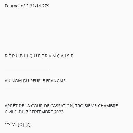
Pourvoi n° E 21-14.279
R É P U B L I Q U E F R A N Ç A I S E
_________________________
AU NOM DU PEUPLE FRANÇAIS
_________________________
ARRÊT DE LA COUR DE CASSATION, TROISIÈME CHAMBRE
CIVILE, DU 7 SEPTEMBRE 2023
1°/ M. [O] [Z],