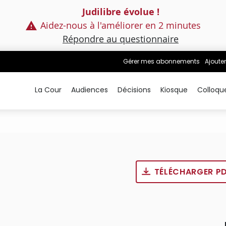
Judilibre évolue !
Aidez-nous à l'améliorer en 2 minutes
Répondre au questionnaire
Gérer mes abonnements
Ajouter
La Cour
Audiences
Décisions
Kiosque
Colloqu
TÉLÉCHARGER P