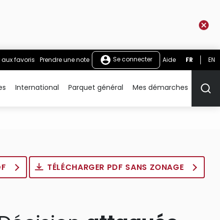
Se connecter
 aux favoris
Prendre une note
Aide
FR
EN
es
International
Parquet général
Mes démarches
Rech
DF
TÉLÉCHARGER PDF SANS ZONAGE