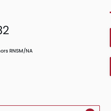
82
 hors RNSM/NA