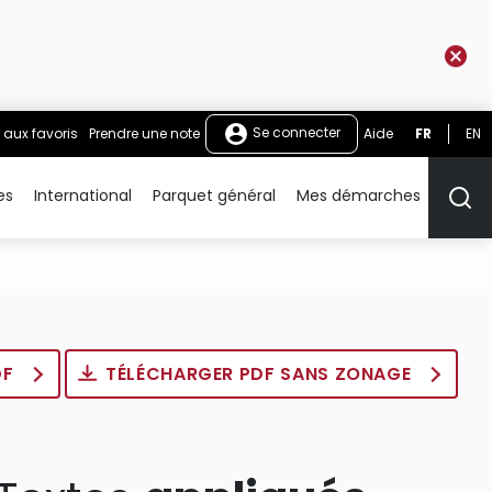
Se connecter
 aux favoris
Prendre une note
Aide
FR
EN
es
International
Parquet général
Mes démarches
Rech
DF
TÉLÉCHARGER PDF SANS ZONAGE