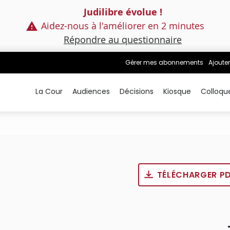
Judilibre évolue !
Aidez-nous à l'améliorer en 2 minutes
Répondre au questionnaire
Gérer mes abonnements
Ajouter
La Cour
Audiences
Décisions
Kiosque
Colloqu
TÉLÉCHARGER P