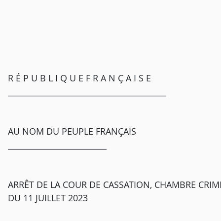
R É P U B L I Q U E F R A N Ç A I S E
________________________________________
AU NOM DU PEUPLE FRANÇAIS
_________________________
ARRÊT DE LA COUR DE CASSATION, CHAMBRE CRIMI
DU 11 JUILLET 2023