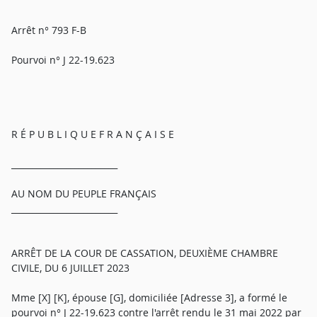
Arrêt n° 793 F-B
Pourvoi n° J 22-19.623
R É P U B L I Q U E F R A N Ç A I S E
_________________________
AU NOM DU PEUPLE FRANÇAIS
_________________________
ARRÊT DE LA COUR DE CASSATION, DEUXIÈME CHAMBRE
CIVILE, DU 6 JUILLET 2023
Mme [X] [K], épouse [G], domiciliée [Adresse 3], a formé le
pourvoi n° J 22-19.623 contre l'arrêt rendu le 31 mai 2022 par