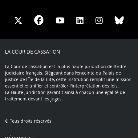
Share
Share
Share
Share
Sha
Share
on
on
on
on
on
on
Facebook
X
Youtube
LinkedIn
Instagram
Blue
play
LA COUR DE CASSATION
La Cour de cassation est la plus haute juridiction de l’ordre
judiciaire français. Siégeant dans l’enceinte du Palais de
justice de l'Île de la Cité, cette institution remplit une mission
essentielle: unifier et contrôler l'interprétation des lois.
La Haute Juridiction garantit ainsi à chacun une égalité de
traitement devant les juges.
© Tous droits réservés