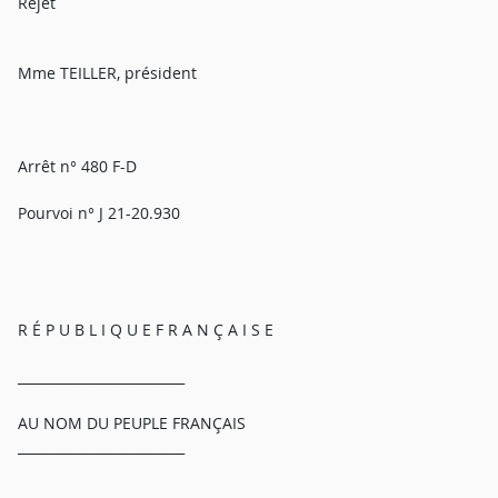
Rejet
Mme TEILLER, président
Arrêt n° 480 F-D
Pourvoi n° J 21-20.930
R É P U B L I Q U E F R A N Ç A I S E
_________________________
AU NOM DU PEUPLE FRANÇAIS
_________________________