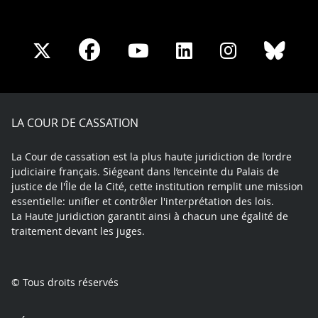
Share
Share
Share
Share
Sha
Share
on
on
on
on
on
on
Facebook
X
Youtube
LinkedIn
Instagram
Blue
play
LA COUR DE CASSATION
La Cour de cassation est la plus haute juridiction de l’ordre
judiciaire français. Siégeant dans l’enceinte du Palais de
justice de l'Île de la Cité, cette institution remplit une mission
essentielle: unifier et contrôler l'interprétation des lois.
La Haute Juridiction garantit ainsi à chacun une égalité de
traitement devant les juges.
© Tous droits réservés