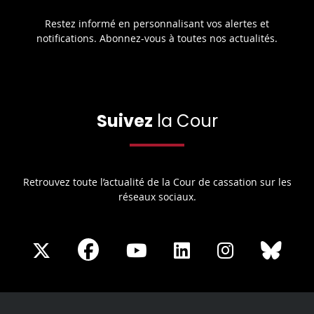
Restez informé en personnalisant vos alertes et
notifications. Abonnez-vous à toutes nos actualités.
Suivez
la Cour
Retrouvez toute l’actualité de la Cour de cassation sur les
réseaux sociaux.
Share
Share
Share
Share
Sha
Share
on
on
on
on
on
on
Facebook
X
Youtube
LinkedIn
Instagram
Blue